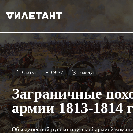
📄
Статья
👀
69177
🕓
5 минут
Заграничные пох
армии 1813-1814 г
Объединённой русско-прусской армией команд