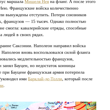
рпус маршала
Мишеля Нея
на фланг. А после этого
Нею. Французские войска количественно
ыли вынуждены отступить. Потери союзников
к, французов — 15 тысяч. Однако полностью
не смогла: кавалерийские отряды, способные
а людей в своих рядах.
краине Саксонии. Наполеон направил войска
. Наполеон вновь воспользовался силой фланга
льзовались медлительностью французов,
 занял Бауцен, но недостаток конницы
е при Бауцене французская армия потерпела
 Руководил ими
Барклай-де-Толли
, который после
ии
.