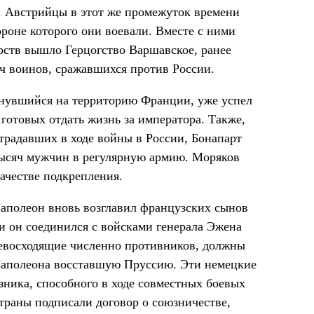
у. Австрийцы в этот же промежуток времени
роне которого они воевали. Вместе с ними
рств вышло Герцогство Варшавское, ранее
ч воинов, сражавшихся против России.
ернувшийся на территорию Франции, уже успел
готовых отдать жизнь за императора. Также,
традавших в ходе войны в России, Бонапарт
тысяч мужчин в регулярную армию. Моряков
качестве подкрепления.
 Наполеон вновь возглавил французских сынов
и он соединился с войсками генерала Эжена
превосходящие численно противников, должны
Наполеона восставшую Пруссию. Эти немецкие
ника, способного в ходе совместных боевых
траны подписали договор о союзничестве,