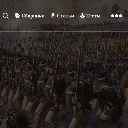
📚
Сборники
📄
Статьи
🕹️
Тесты