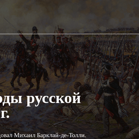
оды русской
г.
овал Михаил Барклай-де-Толли.