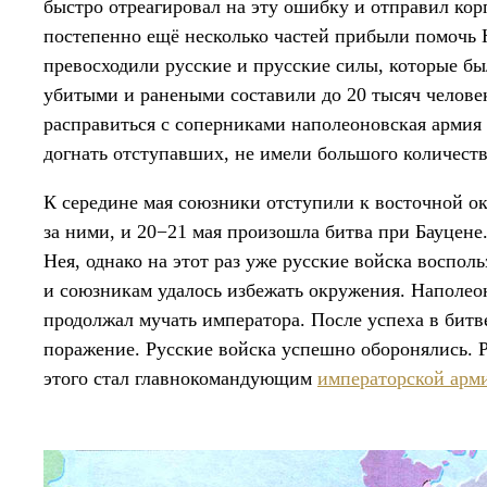
быстро отреагировал на эту ошибку и отправил ко
постепенно ещё несколько частей прибыли помочь 
превосходили русские и прусские силы, которые б
убитыми и ранеными составили до 20 тысяч челове
расправиться с соперниками наполеоновская армия 
догнать отступавших, не имели большого количеств
К середине мая союзники отступили к восточной о
за ними, и 20−21 мая произошла битва при Бауцене
Нея, однако на этот раз уже русские войска воспо
и союзникам удалось избежать окружения. Наполеон
продолжал мучать императора. После успеха в битв
поражение. Русские войска успешно оборонялись.
этого стал главнокомандующим
императорской арм