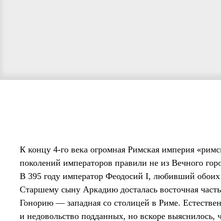
К концу 4-го века огромная Римская империя «римс
поколений императоров правили не из Вечного гор
В 395 году император Феодосий I, любивший обоих
Старшему сыну Аркадию досталась восточная часть 
Гонорию — западная со столицей в Риме. Естестве
и недовольство подданных, но вскоре выяснилось,