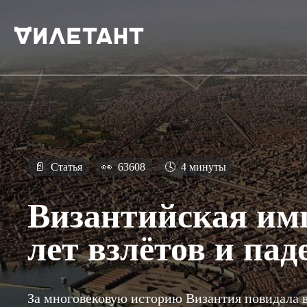
📄
Статья
👀
63608
🕓
4 минуты
Византийская им
лет взлётов и пад
За многовековую историю Византия повидала в