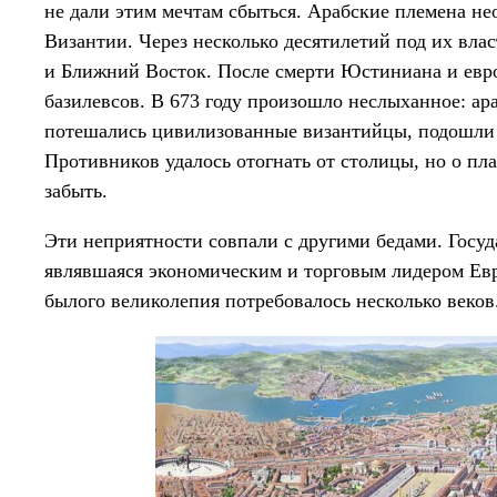
не дали этим мечтам сбыться. Арабские племена н
Византии. Через несколько десятилетий под их вла
и Ближний Восток. После смерти Юстиниана и евро
базилевсов. В 673 году произошло неслыханное: ар
потешались цивилизованные византийцы, подошли к
Противников удалось отогнать от столицы, но о пл
забыть.
Эти неприятности совпали с другими бедами. Госу
являвшаяся экономическим и торговым лидером Евр
былого великолепия потребовалось несколько веков