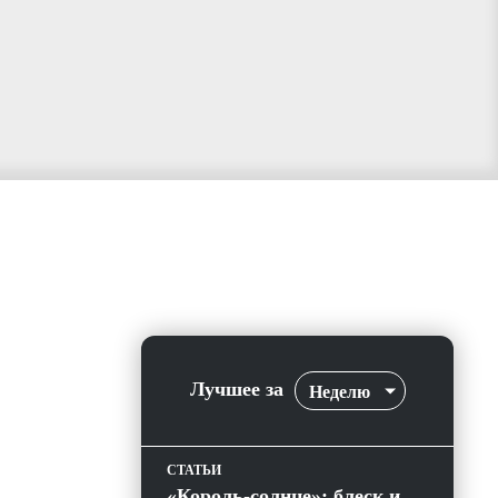
Лучшее за
Неделю
СТАТЬИ
«Король-солнце»: блеск и