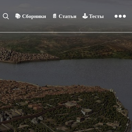
📚
Сборники
📄
Статьи
🕹️
Тесты