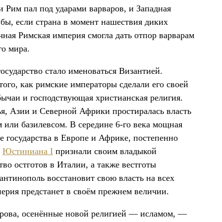
ти Рим пал под ударами варваров, и Западная
бы, если страна в момент нашествия диких
чная Римская империя смогла дать отпор варварам
го мира.
осударство стало именоваться Византией.
ого, как римские императоры сделали его своей
бычаи и господствующая христианская религия.
я, Азии и Северной Африки простиралась власть
м или базилевсом. В середине 6-го века мощная
е государства в Европе и Африке, постепенно
а
Юстиниана
I
признали своим владыкой
во остготов в Италии, а также вестготы
антинополь восстановит свою власть на всех
перия предстанет в своём прежнем величии.
рова, осенённые новой религией — исламом, —