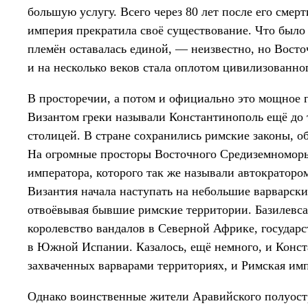
большую услугу. Всего через 80 лет после его смер
империя прекратила своё существование. Что было 
племён оставалась единой, — неизвестно, но Восто
и на несколько веков стала оплотом цивилизованно
В просторечии, а потом и официально это мощное г
Византом греки называли Константинополь ещё до т
столицей. В стране сохранились римские законы, о
На огромные просторы Восточного Средиземноморь
императора, которого так же называли автократоро
Византия начала наступать на небольшие варварски
отвоёвывая бывшие римские территории. Базилевс
королевство вандалов в Северной Африке, государст
в Южной Испании. Казалось, ещё немного, и Конст
захваченных варварами территориях, и Римская им
Однако воинственные жители Аравийского полуост