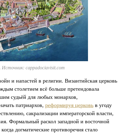
.
Источник: cappadociavisit.com
войн и напастей в религии. Византийская церковь
аждым столетием всё больше претендовала
сшим судьёй для любых монархов,
начать патриархов,
реформируя
церковь
в угоду
ествлению, сакрализации императорской власти,
вия. Формальный раскол западной и восточной
 когда догматические противоречия стало