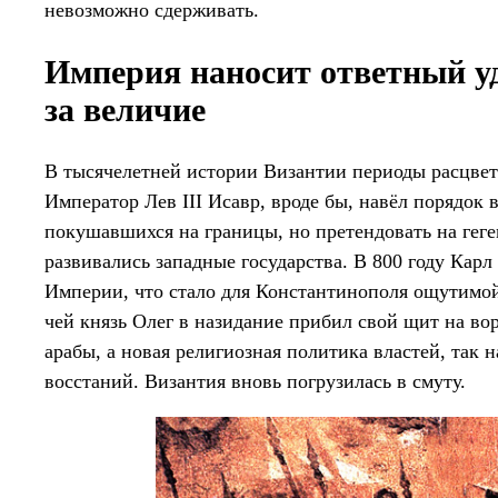
невозможно сдерживать.
Империя наносит ответный у
за величие
В тысячелетней истории Византии периоды расцве
Император Лев III Исавр, вроде бы, навёл порядок в
покушавшихся на границы, но претендовать на гег
развивались западные государства. В 800 году Кар
Империи, что стало для Константинополя ощутимо
чей князь Олег в назидание прибил свой щит на во
арабы, а новая религиозная политика властей, так 
восстаний. Византия вновь погрузилась в смуту.