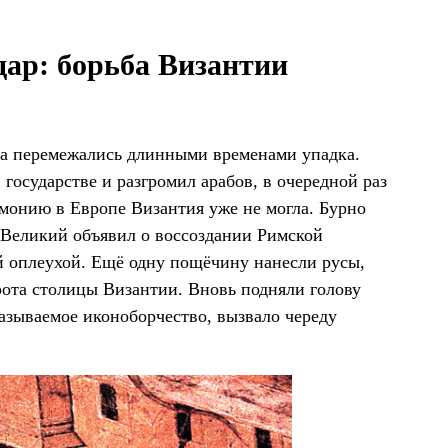
дар: борьба Византии
та перемежались длинными временами упадка.
 государстве и разгромил арабов, в очередной раз
емонию в Европе Византия уже не могла. Бурно
л Великий объявил о воссоздании Римской
й оплеухой. Ещё одну пощёчину нанесли русы,
рота столицы Византии. Вновь подняли голову
называемое иконоборчество, вызвало череду