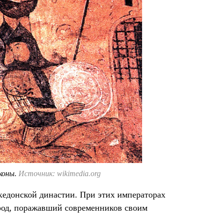
коны.
Источник: wikimedia.org
кедонской династии. При этих императорах
род, поражавший современников своим