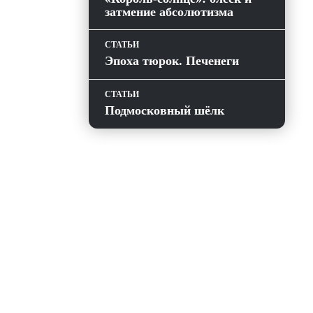
затмение абсолютизма
СТАТЬИ
Эпоха тюрок. Печенеги
СТАТЬИ
Подмосковный шёлк