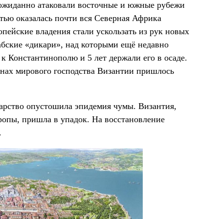
еожиданно атаковали восточные и южные рубежи
стью оказалась почти вся Северная Африка
пейские владения стали ускользать из рук новых
абские «дикари», над которыми ещё недавно
 Константинополю и 5 лет держали его в осаде.
анах мирового господства Византии пришлось
дарство опустошила эпидемия чумы. Византия,
опы, пришла в упадок. На восстановление
.