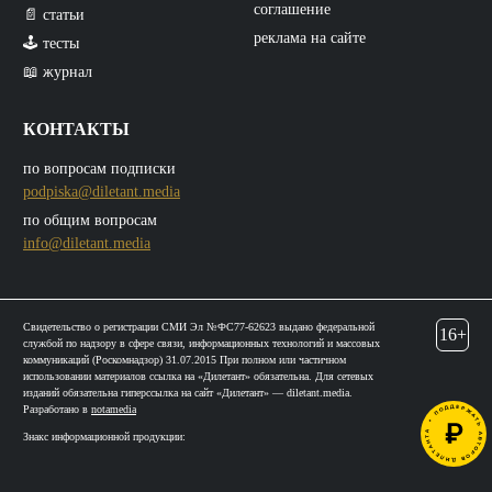
соглашение
📄 статьи
реклама на сайте
🕹️ тесты
📖 журнал
КОНТАКТЫ
по вопросам подписки
podpiska@diletant.media
по общим вопросам
info@diletant.media
Свидетельство о регистрации СМИ Эл №ФС77-62623 выдано федеральной
16+
службой по надзору в сфере связи, информационных технологий и массовых
коммуникаций (Роскомнадзор) 31.07.2015 При полном или частичном
использовании материалов ссылка на «Дилетант» обязательна. Для сетевых
изданий обязательна гиперссылка на сайт «Дилетант» — diletant.media.
Разработано в
notamedia
Знакс информационной продукции: