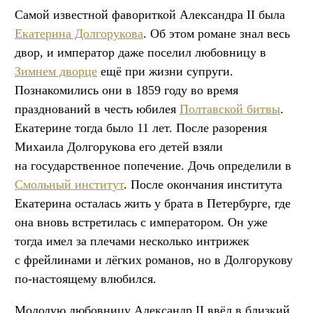
Самой известной фавориткой Александра II была
Екатерина Долгорукова
. Об этом романе знал весь
двор, и император даже поселил любовницу в
Зимнем дворце
ещё при жизни супруги.
Познакомились они в 1859 году во время
празднований в честь юбилея
Полтавской битвы
.
Екатерине тогда было 11 лет. После разорения
Михаила Долгорукова его детей взяли
на государственное попечение. Дочь определили в
Смольный институт
. После окончания института
Екатерина осталась жить у брата в Петербурге, где
она вновь встретилась с императором. Он уже
тогда имел за плечами несколько интрижек
с фрейлинами и лёгких романов, но в Долгорукову
по-настоящему влюбился.
Молодую любовницу Александр II ввёл в близкий