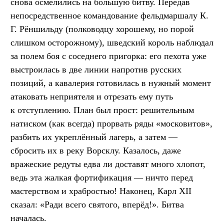
снова осмелились на большую битву. Передав
непосредственное командование фельдмаршалу К.
Г. Рёншильду (полководцу хорошему, но порой
слишком осторожному), шведский король наблюдал
за полем боя с соседнего пригорка: его пехота уже
выстроилась в две линии напротив русских
позиций, а кавалерия готовилась в нужный момент
атаковать неприятеля и отрезать ему путь
к отступлению. План был прост: решительным
натиском (как всегда) прорвать ряды «московитов»,
разбить их укреплённый лагерь, а затем —
сбросить их в реку Ворсклу. Казалось, даже
вражеские редуты едва ли доставят много хлопот,
ведь эта жалкая фортификация — ничто перед
мастерством и храбростью! Наконец, Карл XII
сказал: «Ради всего святого, вперёд!». Битва
началась.