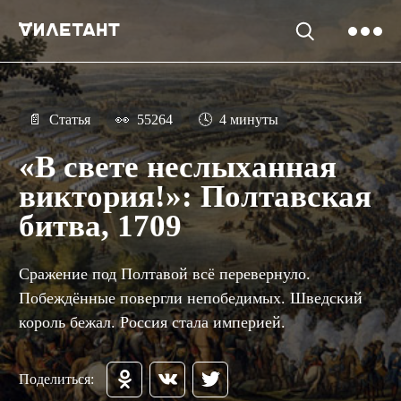
📄
Статья
👀
55264
🕓
4 минуты
«В свете неслыханная
виктория!»: Полтавская
битва, 1709
Сражение под Полтавой всё перевернуло.
Побеждённые повергли непобедимых. Шведский
король бежал. Россия стала империей.
Поделиться: