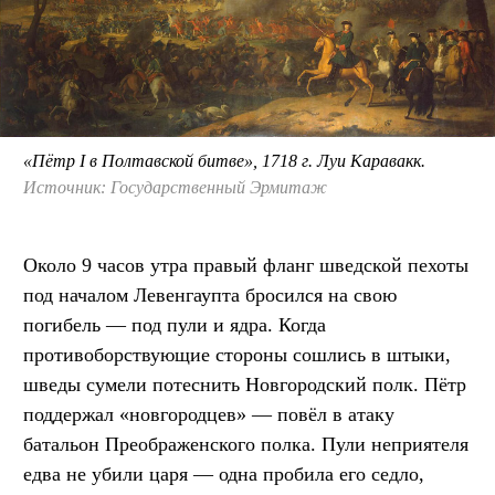
«Пётр I в Полтавской битве», 1718 г. Луи Каравакк.
Источник: Государственный Эрмитаж
Около 9 часов утра правый фланг шведской пехоты
под началом Левенгаупта бросился на свою
погибель — под пули и ядра. Когда
противоборствующие стороны сошлись в штыки,
шведы сумели потеснить Новгородский полк. Пётр
поддержал «новгородцев» — повёл в атаку
батальон Преображенского полка. Пули неприятеля
едва не убили царя — одна пробила его седло,