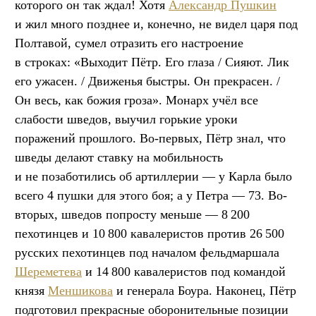
которого он так ждал! Хотя
Александр Пушкин
и жил много позднее и, конечно, не видел царя под
Полтавой, сумел отразить его настроение
в строках: «Выходит Пётр. Его глаза / Сияют. Лик
его ужасен. / Движенья быстры. Он прекрасен. /
Он весь, как божия гроза». Монарх учёл все
слабости шведов, выучил горькие уроки
поражений прошлого. Во-первых, Пётр знал, что
шведы делают ставку на мобильность
и не позаботились об артиллерии — у Карла было
всего 4 пушки для этого боя; а у Петра — 73. Во-
вторых, шведов попросту меньше — 8 200
пехотинцев и 10 800 кавалеристов против 26 500
русских пехотинцев под началом фельдмаршала
Шереметева
и 14 800 кавалеристов под командой
князя
Меншикова
и генерала Боура. Наконец, Пётр
подготовил прекрасные оборонительные позиции