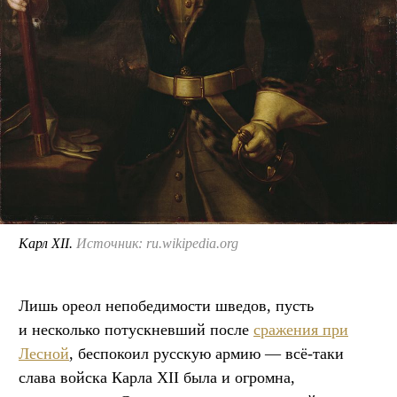
Карл XII.
Источник: ru.wikipedia.org
Лишь ореол непобедимости шведов, пусть
и несколько потускневший после
сражения при
Лесной
, беспокоил русскую армию — всё-таки
слава войска Карла XII была и огромна,