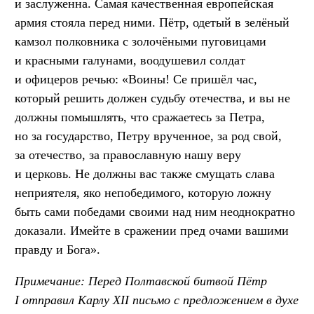
и заслуженна. Самая качественная европейская
армия стояла перед ними. Пётр, одетый в зелёный
камзол полковника с золочёными пуговицами
и красными галунами, воодушевил солдат
и офицеров речью: «Воины! Се пришёл час,
который решить должен судьбу отечества, и вы не
должны помышлять, что сражаетесь за Петра,
но за государство, Петру врученное, за род свой,
за отечество, за православную нашу веру
и церковь. Не должны вас также смущать слава
неприятеля, яко непобедимого, которую ложну
быть сами победами своими над ним неоднократно
доказали. Имейте в сражении пред очами вашими
правду и Бога».
Примечание: Перед Полтавской битвой Пётр
I отправил Карлу XII письмо с предложением в духе