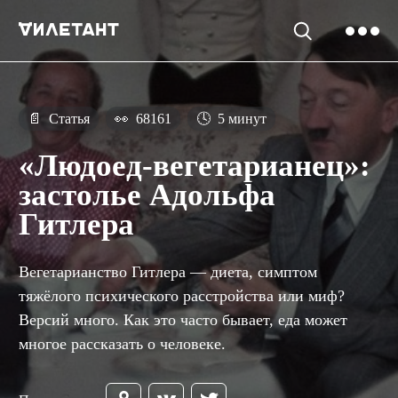
📄
Статья
👀
68161
🕓
5 минут
«Людоед-вегетарианец»:
застолье Адольфа
Гитлера
Вегетарианство Гитлера — диета, симптом
тяжёлого психического расстройства или миф?
Версий много. Как это часто бывает, еда может
многое рассказать о человеке.