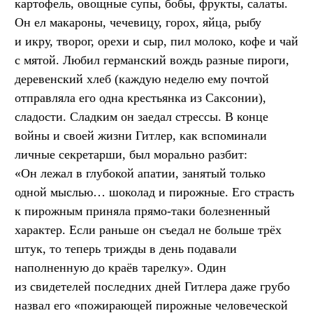
картофель, овощные супы, бобы, фрукты, салаты.
Он ел макароны, чечевицу, горох, яйца, рыбу
и икру, творог, орехи и сыр, пил молоко, кофе и чай
с мятой. Любил германский вождь разные пироги,
деревенский хлеб (каждую неделю ему почтой
отправляла его одна крестьянка из Саксонии),
сладости. Сладким он заедал стрессы. В конце
войны и своей жизни Гитлер, как вспоминали
личные секретарши, был морально разбит:
«Он лежал в глубокой апатии, занятый только
одной мыслью… шоколад и пирожные. Его страсть
к пирожным приняла прямо-таки болезненный
характер. Если раньше он съедал не больше трёх
штук, то теперь трижды в день подавали
наполненную до краёв тарелку». Один
из свидетелей последних дней Гитлера даже грубо
назвал его «пожирающей пирожные человеческой