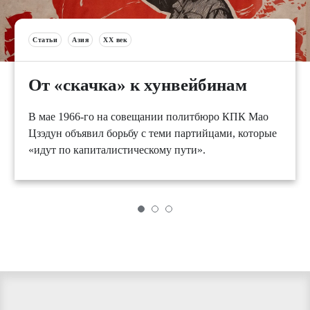
Статьи
Азия
XX век
От «скачка» к хунвейбинам
В мае 1966-го на совещании политбюро КПК Мао
Цзэдун объявил борьбу с теми партийцами, которые
«идут по капиталистическому пути».