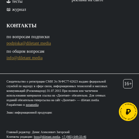
🕹️ тесты
📖 журнал
КОНТАКТЫ
по вопросам подписки
podpiska@diletant.media
по общим вопросам
info@diletant.media
Свидетельство о регистрации СМИ Эл №ФС77-62623 выдано федеральной
16+
службой по надзору в сфере связи, информационных технологий и массовых
коммуникаций (Роскомнадзор) 31.07.2015 При полном или частичном
использовании материалов ссылка на «Дилетант» обязательна. Для сетевых
изданий обязательна гиперссылка на сайт «Дилетант» — diletant.media.
Разработано в
notamedia
Знакс информационной продукции:
Главный редактор: Денис Алексеевич Загорский
Контакты редакции:
boss@diletant.media
,
+7 (985) 649-33-46