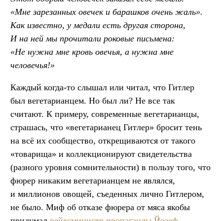
«Мне зарезанных овечек и барашков очень жаль».
Как известно, у медали есть другая сторона,
И на ней мы прочитали роковые письмена:
«Не нужна мне кровь овечья, а нужна мне
человечья!»
Каждый когда-то слышал или читал, что Гитлер
был вегетарианцем. Но был ли? Не все так
считают. К примеру, современные вегетарианцы,
страшась, что «вегетарианец Гитлер» бросит тень
на всё их сообщество, открещиваются от такого
«товарища» и коллекционируют свидетельства
(разного уровня сомнительности) в пользу того, что
фюрер никаким вегетарианцем не являлся,
и миллионов овощей, съеденных лично Гитлером,
не было. Миф об отказе фюрера от мяса якобы
придумал
рейхсминистр пропаганды Йозеф