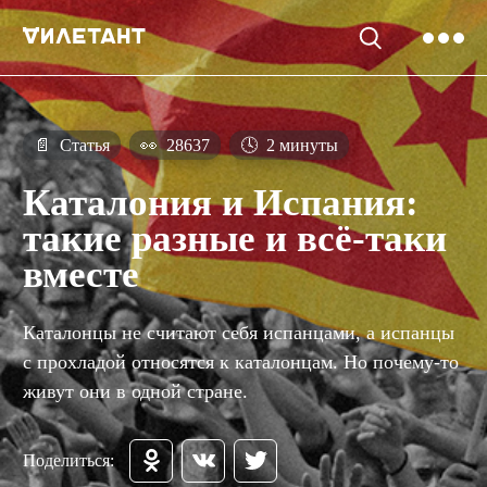
📄
Статья
👀
28637
🕓
2 минуты
Каталония и Испания:
такие разные и всё-таки
вместе
Каталонцы не считают себя испанцами, а испанцы
с прохладой относятся к каталонцам. Но почему-то
живут они в одной стране.
Поделиться: