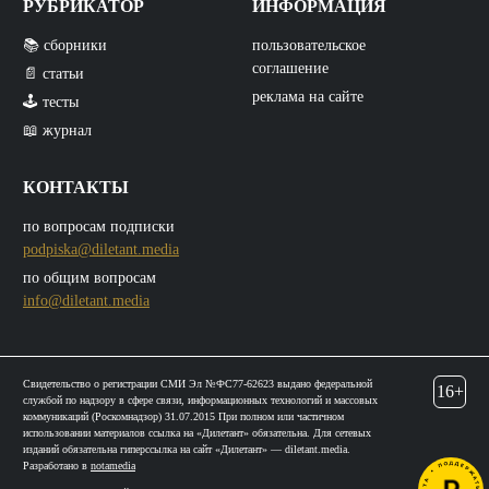
РУБРИКАТОР
ИНФОРМАЦИЯ
📚 сборники
пользовательское
соглашение
📄 статьи
реклама на сайте
🕹️ тесты
📖 журнал
КОНТАКТЫ
по вопросам подписки
podpiska@diletant.media
по общим вопросам
info@diletant.media
Свидетельство о регистрации СМИ Эл №ФС77-62623 выдано федеральной
16+
службой по надзору в сфере связи, информационных технологий и массовых
коммуникаций (Роскомнадзор) 31.07.2015 При полном или частичном
использовании материалов ссылка на «Дилетант» обязательна. Для сетевых
изданий обязательна гиперссылка на сайт «Дилетант» — diletant.media.
Разработано в
notamedia