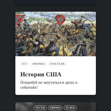
ЕГЭ
АМЕРИКА
XVIII-XX ВВ.
История США
Попробуй не запутаться в датах и
событиях!
ТЕСТЫ
ЕВРОПА
XX ВЕК