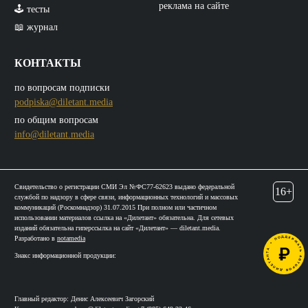
реклама на сайте
🕹️ тесты
📖 журнал
КОНТАКТЫ
по вопросам подписки
podpiska@diletant.media
по общим вопросам
info@diletant.media
Свидетельство о регистрации СМИ Эл №ФС77-62623 выдано федеральной
16+
службой по надзору в сфере связи, информационных технологий и массовых
коммуникаций (Роскомнадзор) 31.07.2015 При полном или частичном
использовании материалов ссылка на «Дилетант» обязательна. Для сетевых
изданий обязательна гиперссылка на сайт «Дилетант» — diletant.media.
Разработано в
notamedia
Знакс информационной продукции:
Главный редактор: Денис Алексеевич Загорский