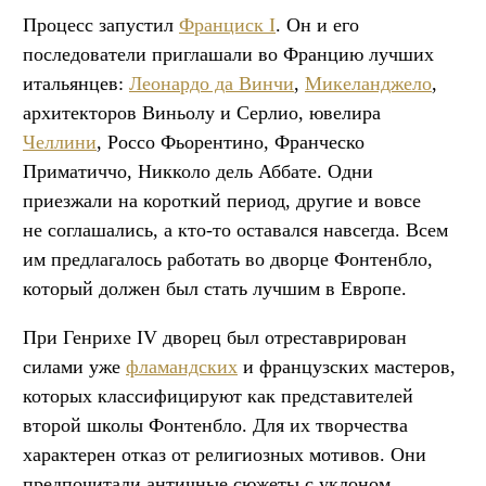
Процесс запустил
Франциск I
. Он и его
последователи приглашали во Францию лучших
итальянцев:
Леонардо да Винчи
,
Микеланджело
,
архитекторов Виньолу и Серлио, ювелира
Челлини
, Россо Фьорентино, Франческо
Приматиччо, Никколо дель Аббате. Одни
приезжали на короткий период, другие и вовсе
не соглашались, а кто-то оставался навсегда. Всем
им предлагалось работать во дворце Фонтенбло,
который должен был стать лучшим в Европе.
При Генрихе IV дворец был отреставрирован
силами уже
фламандских
и французских мастеров,
которых классифицируют как представителей
второй школы Фонтенбло. Для их творчества
характерен отказ от религиозных мотивов. Они
предпочитали античные сюжеты с уклоном