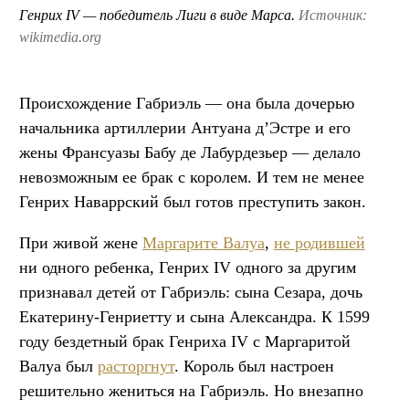
Генрих IV — победитель Лиги в виде Марса.
Источник:
wikimedia.org
Происхождение Габриэль — она была дочерью
начальника артиллерии Антуана д’Эстре и его
жены Франсуазы Бабу де Лабурдезьер — делало
невозможным ее брак с королем. И тем не менее
Генрих Наваррский был готов преступить закон.
При живой жене
Маргарите Валуа
,
не родившей
ни одного ребенка, Генрих IV одного за другим
признавал детей от Габриэль: сына Сезара, дочь
Екатерину-Генриетту и сына Александра. К 1599
году бездетный брак Генриха IV с Маргаритой
Валуа был
расторгнут
. Король был настроен
решительно жениться на Габриэль. Но внезапно