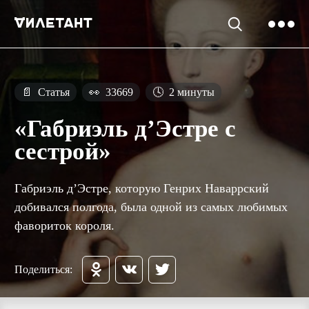
📄
Статья
👀
33669
🕓
2 минуты
«Габриэль д’Эстре с
сестрой»
Габриэль д’Эстре, которую Генрих Наваррский
добивался полгода, была одной из самых любимых
фавориток короля.
Поделиться: