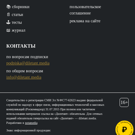
📚 сборники
пользовательское
соглашение
📄 статьи
реклама на сайте
🕹️ тесты
📖 журнал
КОНТАКТЫ
по вопросам подписки
podpiska@diletant.media
по общим вопросам
info@diletant.media
Свидетельство о регистрации СМИ Эл №ФС77-62623 выдано федеральной
16+
службой по надзору в сфере связи, информационных технологий и массовых
коммуникаций (Роскомнадзор) 31.07.2015 При полном или частичном
использовании материалов ссылка на «Дилетант» обязательна. Для сетевых
изданий обязательна гиперссылка на сайт «Дилетант» — diletant.media.
Разработано в
notamedia
Знакс информационной продукции: