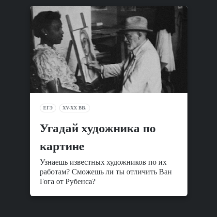
ЕГЭ
XV-XX ВВ.
Угадай художника по
картине
Узнаешь известных художников по их
работам? Сможешь ли ты отличить Ван
Гога от Рубенса?