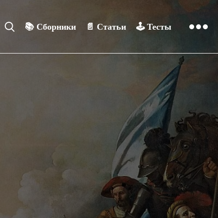
📚
Сборники
📄
Статьи
🕹️
Тесты