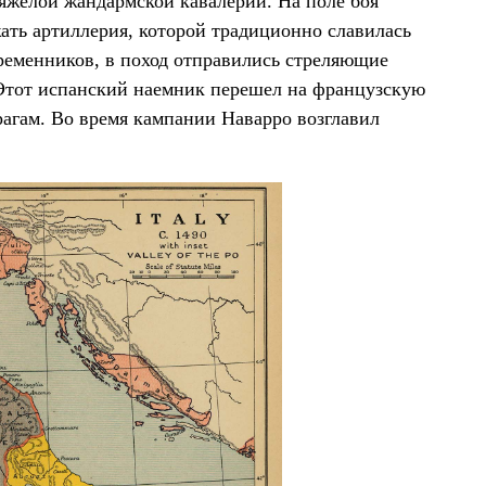
тяжёлой жандармской кавалерии. На поле боя
ать артиллерия, которой традиционно славилась
временников, в поход отправились стреляющие
 Этот испанский наемник перешел на французскую
рагам. Во время кампании Наварро возглавил