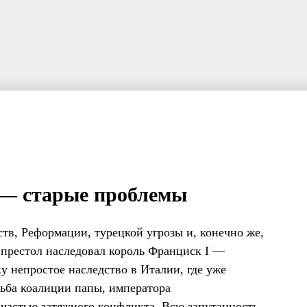
 — старые проблемы
тв, Реформации, турецкой угрозы и, конечно же,
 престол наследовал король Франциск I —
 непростое наследство в Италии, где уже
рьба коалиции папы, императора
частью затяжного конфликта. Всю запутанность