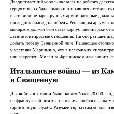
Двадцатилетний король оказался не робкого десятк
герцогство, собрал армию и отправился отстаивать 
выставили четыре крупных армии, которые должны
последних надежд на победу. Решающим аргументо
монархом должен был стать корпус швейцарских на
давние и непростые отношения. На сей раз швейц
добыть победу Священной лиге. Решающее столкнов
у местечка Мариньяно, что в нескольких километра
или закрепить Милан за Франциском или лишить ф
Итальянские войны — из Кам
в Священную
Для войны в Италии было нанято более 20 000 ланд
из французской пехоты, не отличавшейся высоким к
гарнизонную службу. Разумеется, раз сам король из