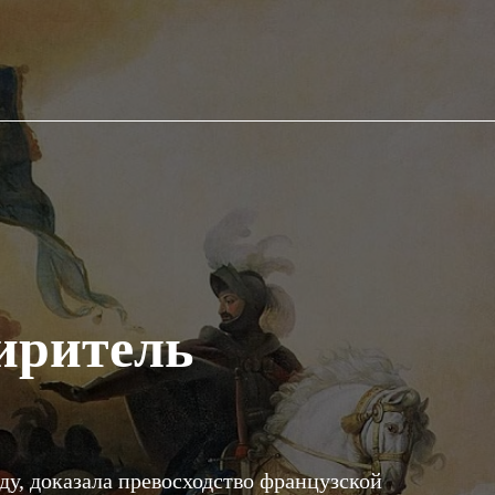
иритель
ду, доказала превосходство французской