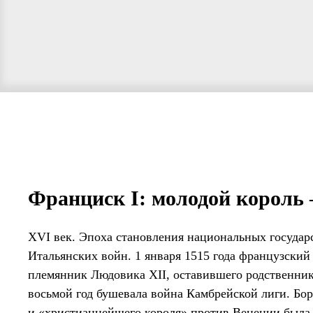
Франциск I: молодой король
XVI век. Эпоха становления национальных государс
Итальянских войн. 1 января 1515 года французский
племянник Людовика XII, оставившего родственнику
восьмой год бушевала война Камбрейской лиги. Бо
и «христианнейшего короля» против Венеции была 