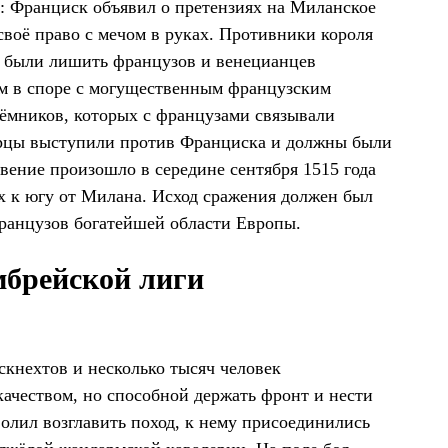
а: Франциск объявил о претензиях на Миланское
своё право с мечом в руках. Противники короля
 были лишить французов и венецианцев
м в споре с могущественным французским
ёмников, которых с французами связывали
арцы выступили против Франциска и должны были
ение произошло в середине сентября 1515 года
х к югу от Милана. Исход сражения должен был
ранцузов богатейшей области Европы.
брейской лиги
скнехтов и несколько тысяч человек
ачеством, но способной держать фронт и нести
волил возглавить поход, к нему присоединились