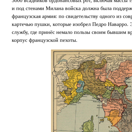
3000 всадников ордонансовых рот, включая массы 
и под стенами Милана войска должна была поддерж
французская армия: по свидетельству одного из со
картечью пушки, которые изобрел Педро Наварро.
службу, где принёс немало пользы своим бывшим в
корпус французской пехоты.