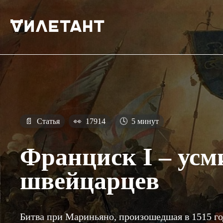
📄
Статья
👀
17914
🕓
5 минут
Франциск I – усм
швейцарцев
Битва при Мариньяно, произошедшая в 1515 го