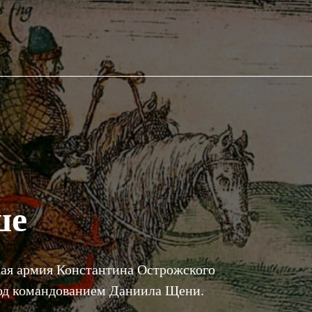
ше
кая армия Константина Острожского
под командованием Даниила Щени.