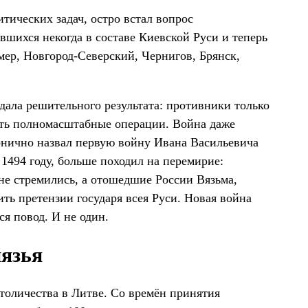
тических задач, остро встал вопрос
вшихся некогда в составе Киевской Руси и теперь
ер, Новгород-Северский, Чернигов, Брянск,
е дала решительного результата: противники только
лять полномасштабные операции. Война даже
онично назвал первую войну Ивана Васильевича
1494 году, больше походил на перемирие:
не стремились, а отошедшие России Вязьма,
ть претензии государя всея Руси. Новая война
я повод. И не один.
нязья
толичества в Литве. Со времён принятия