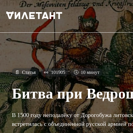
📄
Статья
👀
101905
🕓
10 минут
Битва при Ведро
В 1500 году неподалёку от Дорогобужа литовс
встретилась с объединённой русской армией 