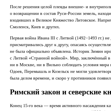
После решения целой плеяды внешне- и внутриполи
о возвращении в состав Руси-России земель, находи
входивших в Великое Княжество Литовское. Наприм
Смоленск, Киев и других.
Первая война Ивана III с Литвой (1492−1493 гг.) н
присматривались друг к другу, опасаясь осуществ
не была официально объявлена. Историк Зимин ир
с Литвой «Странной войной». Мир, заключённый в 
ни в Москве, ни в Вильно соблюдать условия мира 
Одоев, Перемышль и Козельск не могли удовлетвори
была делом времени, и скоро у противников появилс
Римский закон и северские к
Конец 15-го века — время активного насаждения ка