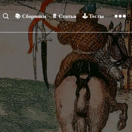
📚
Сборники
📄
Статьи
🕹️
Тесты