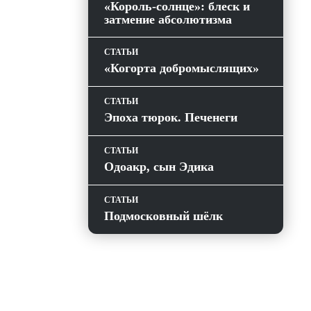
«Король-солнце»: блеск и
затмение абсолютизма
СТАТЬИ
«Когорта добромыслящих»
СТАТЬИ
Эпоха тюрок. Печенеги
СТАТЬИ
Одоакр, сын Эдика
СТАТЬИ
Подмосковный шёлк