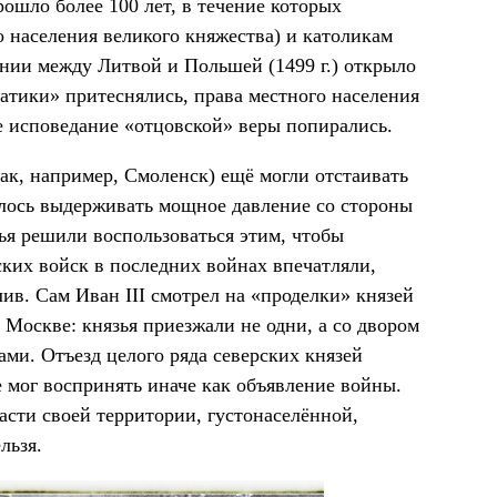
рошло более 100 лет, в течение которых
 населения великого княжества) и католикам
унии между Литвой и Польшей (1499 г.) открыло
атики» притеснялись, права местного населения
 исповедание «отцовской» веры попирались.
ак, например, Смоленск) ещё могли отстаивать
илось выдерживать мощное давление со стороны
ья решили воспользоваться этим, чтобы
ских войск в последних войнах впечатляли,
длив. Сам Иван III смотрел на «проделки» князей
 Москве: князья приезжали не одни, а со двором
ами. Отъезд целого ряда северских князей
 мог воспринять иначе как объявление войны.
сти своей территории, густонаселённой,
льзя.