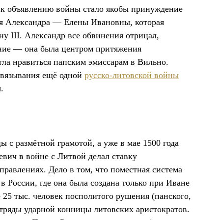
к объявлению войны стало якобы принуждение
зя Александра — Елены Ивановны, которая
у III. Александр все обвинения отрицал,
ение — она была центром притяжения
гла нравиться папским эмиссарам в Вильно.
звязывания ещё одной
русско-литовской войны
.
 с размётной грамотой, а уже в мае 1500 года
евич в войне с Литвой делал ставку
правлениях. Дело в том, что поместная система
в России, где она была создана только при Иване
 25 тыс. человек посполитого рушения (панского,
 отряды ударной конницы литовских аристократов.