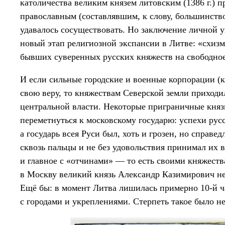
католичества великим князем литовским (1386 г.) п
православным (составлявшим, к слову, большинство
удавалось сосуществовать. Но заключение личной 
новый этап религиозной экспансии в Литве: «схизм
бывших суверенных русских княжеств на свободное
И если сильные городские и военные корпорации (к
свою веру, то княжествам Северской земли приход
центральной власти. Некоторые приграничные княз
переметнуться к московскому государю: успехи рус
а государь всея Руси был, хоть и грозен, но справе
сквозь пальцы и не без удовольствия принимал их в
и главное с «отчинами» — то есть своими княжеств
в Москву великий князь Александр Казимирович не
Ещё бы: в момент Литва лишилась примерно 10-й ча
с городами и укреплениями. Стерпеть такое было не