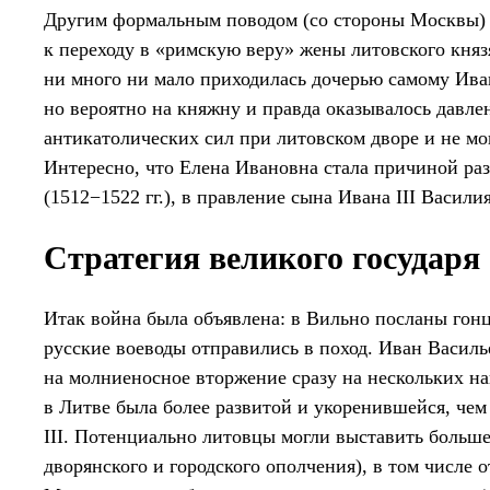
Другим формальным поводом (со стороны Москвы) 
к переходу в «римскую веру» жены литовского кня
ни много ни мало приходилась дочерью самому Иван
но вероятно на княжну и правда оказывалось давл
антикатолических сил при литовском дворе и не мо
Интересно, что Елена Ивановна стала причиной ра
(1512−1522 гг.), в правление сына Ивана III Василия
Стратегия великого государя
Итак война была объявлена: в Вильно посланы гонцы
русские воеводы отправились в поход. Иван Василь
на молниеносное вторжение сразу на нескольких на
в Литве была более развитой и укоренившейся, чем 
III. Потенциально литовцы могли выставить больше
дворянского и городского ополчения), в том числе