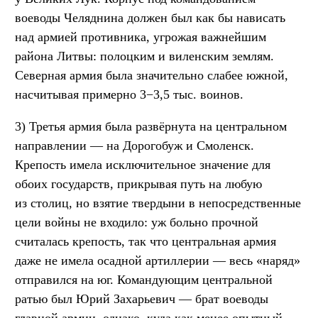
воеводы Челяднина должен был как бы нависать
над армией противника, угрожая важнейшим
района Литвы: полоцким и виленским землям.
Северная армия была значительно слабее южной,
насчитывая примерно 3−3,5 тыс. воинов.
3) Третья армия была развёрнута на центральном
направлении — на Дорогобуж и Смоленск.
Крепость имела исключительное значение для
обоих государств, прикрывая путь на любую
из столиц, но взятие твердыни в непосредственные
цели войны не входило: уж больно прочной
считалась крепость, так что центральная армия
даже не имела осадной артиллерии — весь «наряд»
отправился на юг. Командующим центральной
ратью был Юрий Захарьевич — брат воеводы
главной армии, однако, куда как менее опытный