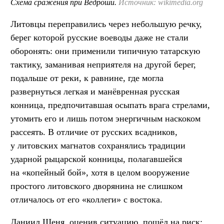
Схема сражения при Ведроши.
Источник: wikimedia.org
Литовцы переправились через небольшую речку,
берег которой русские воеводы даже не стали
оборонять: они применили типичную татарскую
тактику, заманивая неприятеля на другой берег,
подальше от реки, к равнине, где могла
развернуться легкая и манёвренная русская
конница, предпочитавшая осыпать врага стрелами,
утомить его и лишь потом энергичным наскоком
рассеять. В отличие от русских всадников,
у литовских магнатов сохранялись традиции
ударной рыцарской конницы, полагавшейся
на «копейный бой», хотя в целом вооружение
простого литовского дворянина не слишком
отличалось от его «коллеги» с востока.
Даниил Щеня, оценив ситуацию, пошёл на риск: