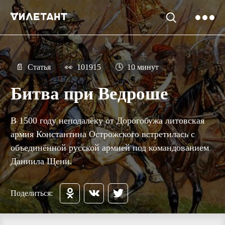
📄
Статья
👀
101915
🕓
10 минут
Битва при Ведроше
В 1500 году неподалёку от Дорогобужа литовская
армия Константина Острожского встретилась с
объединённой русской армией под командованием
Даниила Щени.
Поделиться: