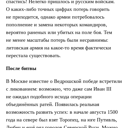
спастись! Нелегко пришлось и русским войскам.
О каких-либо точных цифрах потерь говорить
не приходится, однако армии потребовалось
пополнение и замена некоторых командиров,
вероятно раненых или убитых на поле боя. Тем
не менее масштабы потерь были несравнимы:
литовская армия на какое-то время фактически
перестала существовать.
После битвы
В Москве известие о Ведрошской победе встретили
с ликованием: возможно, что даже сам Иван III
не ожидал подобного исхода операции
объединённых ратей. Появилась реальная
возможность развить успех: в начале августа 1500
года на севере был взят Торопец, на юге Путивль,
Любеч и ещё ряд городов Северской Руси. Можно