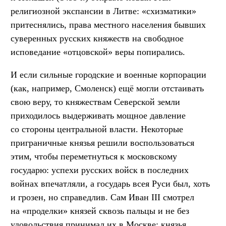
религиозной экспансии в Литве: «схизматики»
притеснялись, права местного населения бывших
суверенных русских княжеств на свободное
исповедание «отцовской» веры попирались.
И если сильные городские и военные корпорации
(как, например, Смоленск) ещё могли отстаивать
свою веру, то княжествам Северской земли
приходилось выдерживать мощное давление
со стороны центральной власти. Некоторые
приграничные князья решили воспользоваться
этим, чтобы переметнуться к московскому
государю: успехи русских войск в последних
войнах впечатляли, а государь всея Руси был, хоть
и грозен, но справедлив. Сам Иван III смотрел
на «проделки» князей сквозь пальцы и не без
удовольствия принимал их в Москве: князья