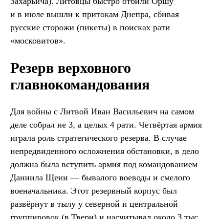
Захарьича). Литовцы быстро отбили Оршу
и в июле вышли к притокам Днепра, сбивая
русские сторожи (пикеты) в поисках рати
«московитов».
Резерв верховного
главнокомандования
Для войны с Литвой Иван Васильевич на самом
деле собрал не 3, а целых 4 рати. Четвёртая армия
играла роль стратегического резерва. В случае
непредвиденного осложнения обстановки, в дело
должна была вступить армия под командованием
Даниила Щени — бывалого воеводы и смелого
военачальника. Этот резервный корпус был
развёрнут в тылу у северной и центральной
группировок (в Твери) и насчитывал около 3 тыс.