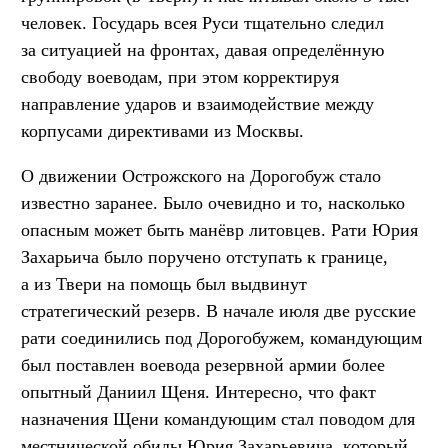
человек. Государь всея Руси тщательно следил
за ситуацией на фронтах, давая определённую
свободу воеводам, при этом корректируя
направление ударов и взаимодействие между
корпусами директивами из Москвы.
О движении Острожского на Дорогобуж стало
известно заранее. Было очевидно и то, насколько
опасным может быть манёвр литовцев. Рати Юрия
Захарьича было поручено отступать к границе,
а из Твери на помощь был выдвинут
стратегический резерв. В начале июля две русские
рати соединились под Дорогобужем, командующим
был поставлен воевода резервной армии более
опытный Даниил Щеня. Интересно, что факт
назначения Щени командующим стал поводом для
местнической обиды Юрия Захарьевича, который