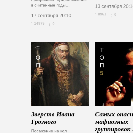
в считанные годы…
13 сентября
20:1
8963
0
(
17 сентября
20:10
14979
0
(
Т
Т
О
О
П
П
5
5
Зверств Ивана
Самых опас
Грозного
мафиозных
группировок
Посажение на кол