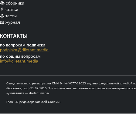
📚 сборники
📄 статьи
🕹️ тесты
📖 журнал
КОНТАКТЫ
по вопросам подписки
podpiska@diletant.media
по общим вопросам
info@diletant.media
Свидетельство о регистрации СМИ Эл №ФС77-62623 выдано федеральной службой по 
(Роскомнадзор) 31.07.2015 При полном или частичном использовании материалов ссы
«Дилетант» — diletant.media.
Главный редактор: Алексей Соломин