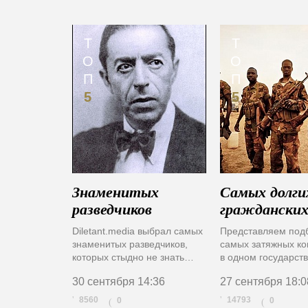
Т
Т
О
О
П
П
5
5
Знаменитых
Самых долги
разведчиков
гражданских
Diletant.media выбрал самых
Представляем под
знаменитых разведчиков,
самых затяжных к
которых стыдно не знать…
в одном государст
30 сентября
14:36
27 сентября
18:0
8560
14793
0
0
(
(