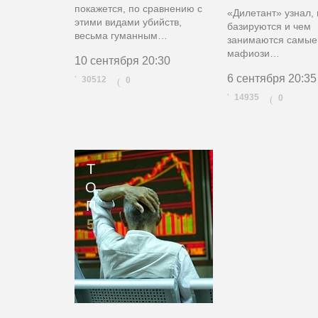
покажется, по сравнению с
«Дилетант» узнал, 
этими видами убийств,
базируются и чем
весьма гуманным…
занимаются самые
мафиози…
10 сентября
20:30
6 сентября
20:35
30512
0
(
14935
0
(
Т
О
П
5