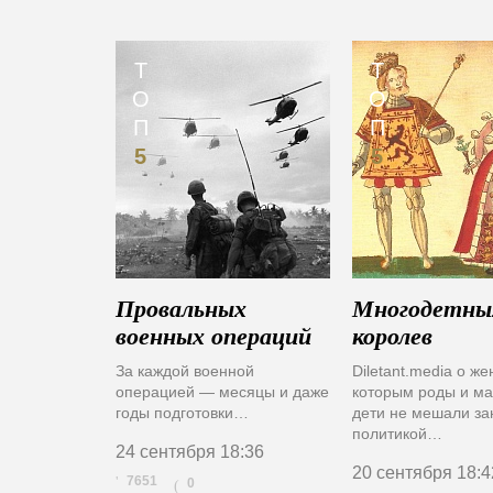
Т
Т
О
О
П
П
5
5
Провальных
Многодетны
военных операций
королев
За каждой военной
Diletant.media о ж
операцией — месяцы и даже
которым роды и м
годы подготовки…
дети не мешали за
политикой…
24 сентября
18:36
20 сентября
18:4
7651
0
(