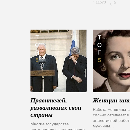
11573
0
(
Т
Т
О
О
П
П
5
5
Правителей,
Женщин-шпи
разваливших свои
Работа женщины-ш
страны
сильно отличается 
аналогичной работ
Многие государства
мужчины…
прекращали существование