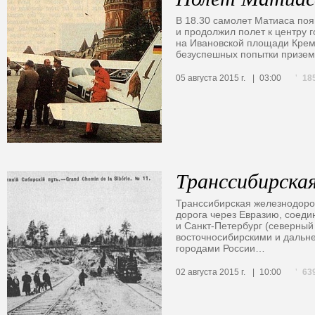
В 18.30 самолет Матиаса по
и продолжил полет к центру г
на Ивановской площади Крем
безуспешных попытки призе
18
05 августа 2015 г.
03:00
Транссибирска
Транссибирская железнодоро
дорога через Евразию, соед
и Санкт-Петербург (северный
восточносибирскими и даль
городами России…
63
02 августа 2015 г.
10:00