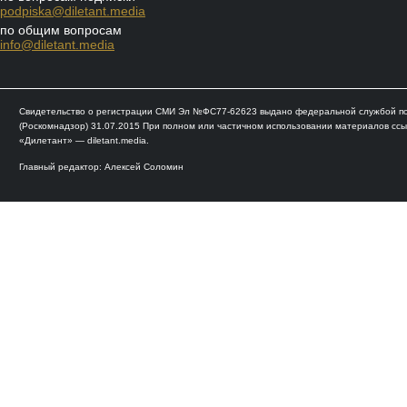
podpiska@diletant.media
по общим вопросам
info@diletant.media
Свидетельство о регистрации СМИ Эл №ФС77-62623 выдано федеральной службой по 
(Роскомнадзор) 31.07.2015 При полном или частичном использовании материалов ссы
«Дилетант» — diletant.media.
Главный редактор: Алексей Соломин