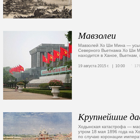
Мавзолеи
Мавзолей Хо Ши Мина — усып
Северного Вьетнама Хо Ши М
находится в Ханое, Вьетнам
17
19 августа 2015 г.
10:00
Крупнейшие да
Ходынская катастрофа — мас
утром 18 мая 1896 года на Х
по случаю коронации императ