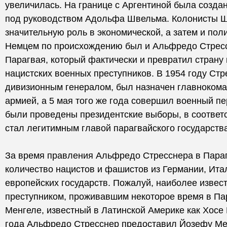
увеличилась. На границе с Аргентиной была созда
под руководством Адольфа Швельма. Колонисты 
значительную роль в экономической, а затем и пол
Немцем по происхождению был и Альфредо Стрес
Парагвая, который фактически и превратил страну
нацистских военных преступников. В 1954 году Ст
дивизионным генералом, был назначен главноком
армией, а 5 мая того же года совершил военный пе
были проведены президентские выборы, в соответ
стал легитимным главой парагвайского государства
За время правления Альфредо Стресснера в Пара
количество нацистов и фашистов из Германии, Ита
европейских государств. Пожалуй, наиболее извес
преступником, проживавшим некоторое время в Па
Менгеле, известный в Латинской Америке как Хосе
года Альфредо Стресснер предоставил Йозефу Ме