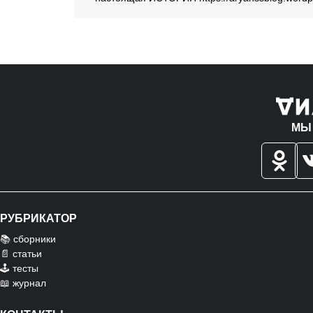
МЫ
РУБРИКАТОР
📚 сборники
📄 статьи
🕹️ тесты
📖 журнал