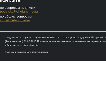
КОНТАКТЫ
по вопросам подписки
podpiska@diletant.media
по общим вопросам
info@diletant.media
Свидетельство о регистрации СМИ Эл №ФС77-62623 выдано федеральной службой по 
(Роскомнадзор) 31.07.2015 При полном или частичном использовании материалов ссы
«Дилетант» — diletant.media.
Главный редактор: Алексей Соломин