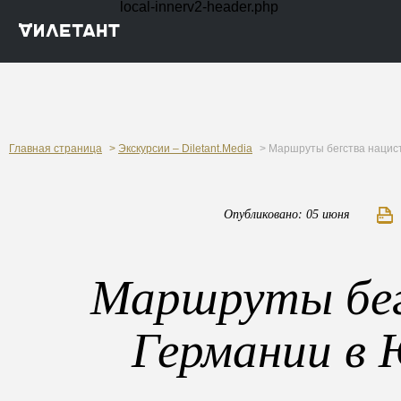
local-innerv2-header.php
Главная страница
>
Экскурсии – Diletant.Media
> Маршруты бегства нацис
Опубликовано: 05 июня
Маршруты бег
Германии в