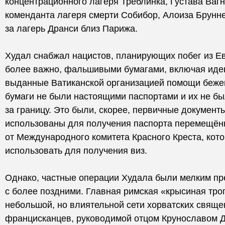
концентрационного лагеря Треблинка, Густава Вагн
коменданта лагеря смерти Собибор, Алоиза Брунне
за лагерь Дранси близ Парижа.
Худал снабжал нацистов, планирующих побег из Ев
более важно, фальшивыми бумагами, включая иде
выданные Ватиканской организацией помощи бежен
бумаги не были настоящими паспортами и их не б
за границу. Это были, скорее, первичные докумен
использованы для получения паспорта перемещён
от Международного комитета Красного Креста, кот
использовать для получения виз.
Однако, частные операции Худала были мелким п
с более поздними. Главная римская «крысиная тр
небольшой, но влиятельной сети хорватских свяще
францисканцев, руководимой отцом Крунославом Д