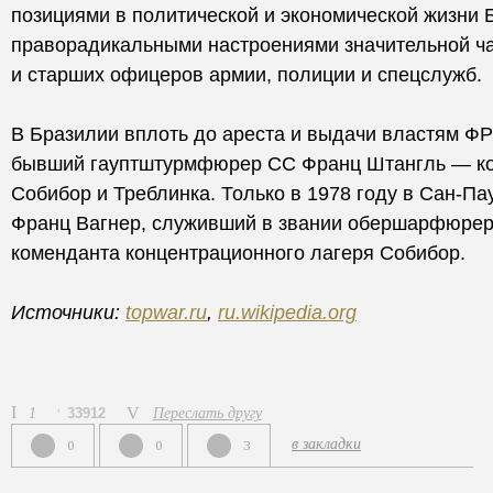
позициями в политической и экономической жизни Б
праворадикальными настроениями значительной ча
и старших офицеров армии, полиции и спецслужб.
В Бразилии вплоть до ареста и выдачи властям ФР
бывший гауптштурмфюрер СС Франц Штангль — ко
Собибор и Треблинка. Только в 1978 году в Сан-Па
Франц Вагнер, служивший в звании обершарфюрер
коменданта концентрационного лагеря Собибор.
Источники:
topwar.ru
,
ru.wikipedia.org
1
33912
Переслать другу
в закладки
0
0
3