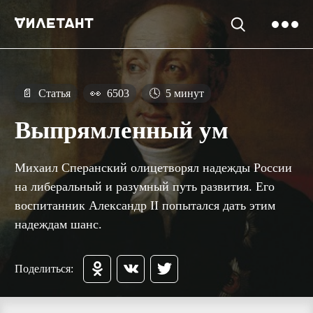
📄
Статья
👀
6503
🕓
5 минут
Выпрямленный ум
Михаил Сперанский олицетворял надежды России
на либеральный и разумный путь развития. Его
воспитанник Александр II попытался дать этим
надеждам шанс.
Поделиться: