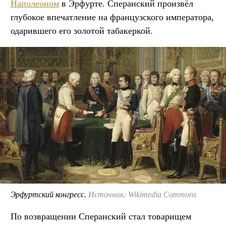
Наполеоном
в Эрфурте. Сперанский произвёл
глубокое впечатление на французского императора,
одарившего его золотой табакеркой.
Эрфуртский конгресс.
Источник: Wikimedia Commons
По возвращении Сперанский стал товарищем