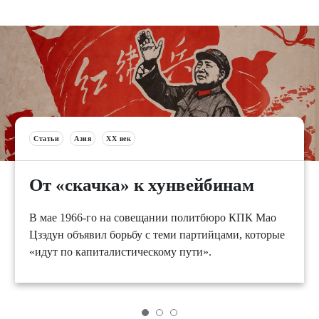
Статьи
Азия
XX век
От «скачка» к хунвейбинам
В мае 1966-го на совещании политбюро КПК Мао
Цзэдун объявил борьбу с теми партийцами, которые
«идут по капиталистическому пути».