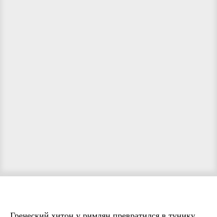
Греческий хитон у римлян превратился в тунику.