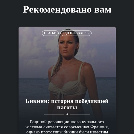
Рекомендовано вам
СТАТЬИ
I ДО Н.Э. -XXI ВВ.
Бикини: история победившей
наготы
Родиной революционного купального
костюма считается современная Франция,
однако прототипы бикини были известны