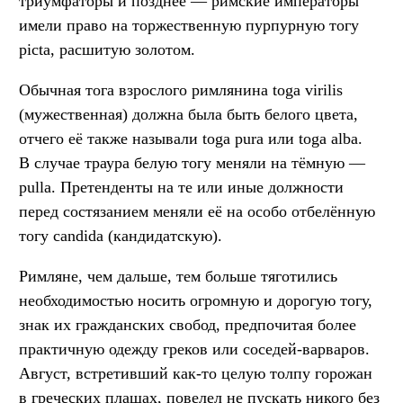
триумфаторы и позднее — римские императоры
имели право на торжественную пурпурную тогу
picta, расшитую золотом.
Обычная тога взрослого римлянина toga virilis
(мужественная) должна была быть белого цвета,
отчего её также называли toga pura или toga alba.
В случае траура белую тогу меняли на тёмную —
pulla. Претенденты на те или иные должности
перед состязанием меняли её на особо отбелённую
тогу сandida (кандидатскую).
Римляне, чем дальше, тем больше тяготились
необходимостью носить огромную и дорогую тогу,
знак их гражданских свобод, предпочитая более
практичную одежду греков или соседей-варваров.
Август, встретивший как-то целую толпу горожан
в греческих плащах, повелел не пускать никого без