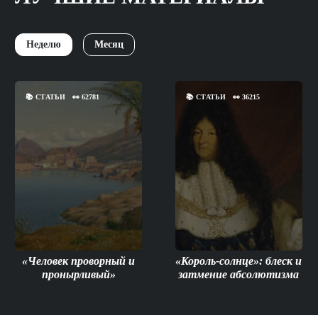
Неделю
Месяц
📚
СТАТЬИ
👀
62781
📚
СТАТЬИ
👀
36215
«Человек проворный и
«Король-солнце»: блеск и
пронырливый»
затмение абсолютизма