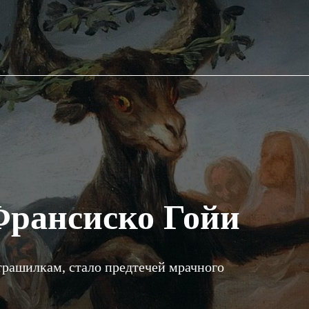
рансиско Гойи
трашилкам, стало предтечей мрачного