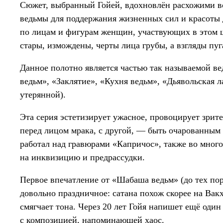
Сюжет, выбранный Гойей, вдохновлён расхожими во
ведьмы для поддержания жизненных сил и красоты
по лицам и фигурам женщин, участвующих в этом 
стары, измождены, черты лица грубы, а взгляды пу
Данное полотно является частью так называемой ве
ведьм», «Заклятие», «Кухня ведьм», «Дьявольская 
утерянной).
Эта серия эстетизирует ужасное, провоцирует зрител
перед лицом мрака, с другой, — быть очарованным
работал над гравюрами «Капричос», также во мног
на инквизицию и предрассудки.
Первое впечатление от «Шабаша ведьм» (до тех пор
довольно праздничное: сатана похож скорее на Вакх
смягчает тона. Через 20 лет Гойя напишет ещё оди
с композицией, напоминающей хаос.