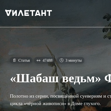
📄
Статья
👀
47488
🕓
3 минуты
«Шабаш ведьм» Ф
Полотно из серии, посвящённой суевериям и с
цикла «чёрной живописи» в Доме глухого.