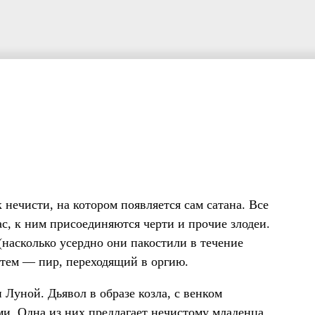
ечисти, на котором появляется сам сатана. Все
с, к ним присоединяются черти и прочие злодеи.
 (насколько усердно они пакостили в течение
затем — пир, переходящий в оргию.
н Луной. Дьявол в образе козла, с венком
ми. Одна из них предлагает нечистому младенца