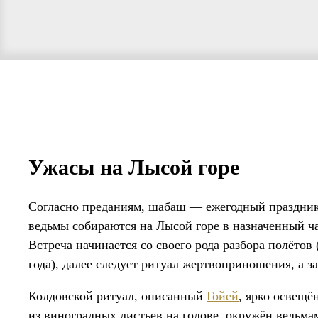
Ужасы на Лысой горе
Согласно преданиям, шабаш — ежегодный праздник н
ведьмы собираются на Лысой горе в назначенный ча
Встреча начинается со своего рода разбора полётов
года), далее следует ритуал жертвоприношения, а 
Колдовской ритуал, описанный
Гойей
, ярко освещё
из виноградных листьев на голове, окружён ведьма