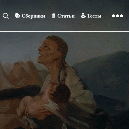
📚
Сборники
📄
Статьи
🕹️
Тесты