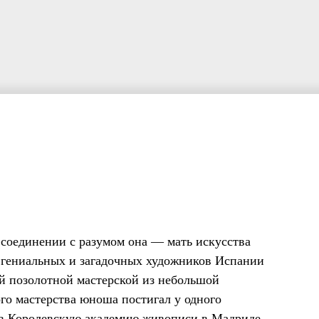
 соединении с разумом она — мать искусства
х гениальных и загадочных художников Испании
й позолотной мастерской из небольшой
о мастерства юноша постигал у одного
 в Королевскую академию живописи в Мадриде