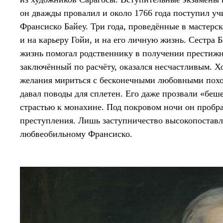
он дважды провалил и около 1766 года поступил уч
Франсиско Байеу. Три года, проведённые в мастерс
и на карьеру Гойи, и на его личную жизнь. Сестра 
жизнь помогал родственнику в получении престижн
заключённый по расчёту, оказался несчастливым. Х
желания мириться с бесконечными любовными пох
давал поводы для сплетен. Его даже прозвали «бе
страстью к монахине. Под покровом ночи он пробра
преступления. Лишь заступничество высокопоставл
любвеобильному Франсиско.