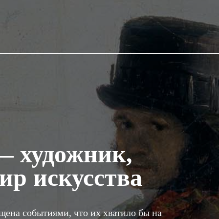
— художник,
ир искусства
щена событиями, что их хватило бы на