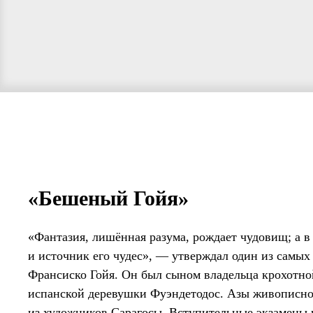
«Бешеный Гойя»
«Фантазия, лишённая разума, рождает чудовищ; а в
и источник его чудес», — утверждал один из самы
Франсиско Гойя. Он был сыном владельца крохотно
испанской деревушки Фуэндетодос. Азы живописног
из художников Сарагосы. Вступительные экзамены