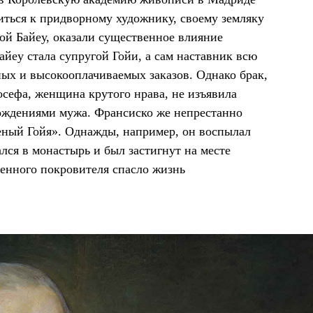
иться к придворному художнику, своему земляку
кой Байеу, оказали существенное влияние
Байеу стала супругой Гойи, а сам наставник всю
ых и высокооплачиваемых заказов. Однако брак,
осефа, женщина крутого нрава, не изъявила
ождениями мужа. Франсиско же непрестанно
шеный Гойя». Однажды, например, он воспылал
лся в монастырь и был застигнут на месте
енного покровителя спасло жизнь