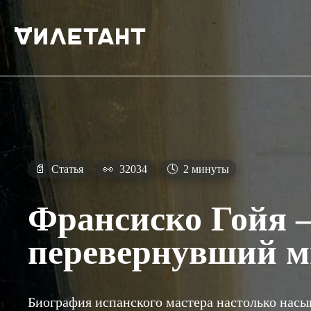
📄
Статья
👀
32034
🕓
2 минуты
Франсиско Гойя 
перевернувший м
Биография испанского мастера настолько насы