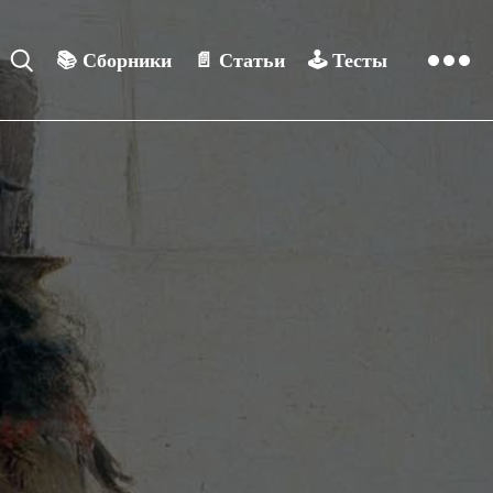
📚
Сборники
📄
Статьи
🕹️
Тесты