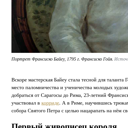
Портрет Франсиско Байеу, 1795 г. Франсиско Гойя.
Источн
Вскоре мастерская Байеу стала тесной для таланта 
место паломничества и ученичества молодых худож
добраться от Сарагосы до Рима, 23-летний Франсис
участвовал в
корриде
. А в Риме, научившись трюка
собора Святого Петра с целью нацарапать на нём с
Первый живописец короля