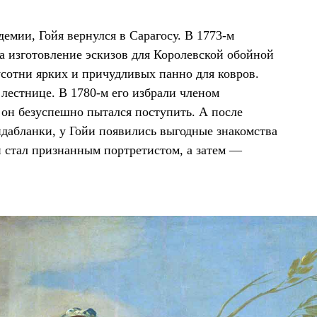
мии, Гойя вернулся в Сарагосу. В 1773-м
на изготовление эскизов для Королевской обойной
усотни ярких и причудливых панно для ковров.
 лестнице. В 1780-м его избрали членом
 он безуспешно пытался поступить. А после
идабланки, у Гойи появились выгодные знакомства
н стал признанным портретистом, а затем —