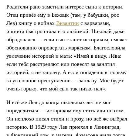
Родители рано заметили интерес сына к истории.
Отец привёз ему в Бежецк (там, у бабушки, рос
Лев) книгу о войнах
Византии
с варварами,
и книга быстро стала его любимой. Николай даже
обрадовался — если сын станет историком, сможет
обоснованно опровергать марксизм. Благословила
увлечение историей и мать: «Имей в виду, Лёва:
если тебя расстреляют или повесят за занятия
историей, я не заплачу. А если попадёшь в тюрьму
за уголовное преступление — заплачу. Мне будет
очень горько, что мой сын так низко пал».
И всё же Лев до конца школьных лет не мог
определиться — историком ему стать или поэтом.
Он неплохо писал стихи и прозу, но всё же выбрал
историю. В 1929 году Лев приехал в Ленинград,
в Фонтанный дом, к матери. Ахматова жила тогда