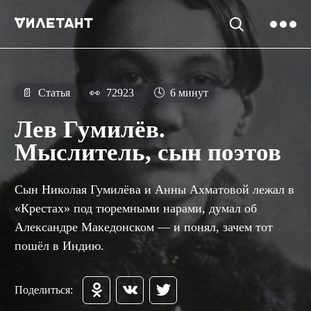
📄
Статья
👀
72923
🕓
6 минут
Лев Гумилёв.
Мыслитель, сын поэтов
Сын Николая Гумилёва и Анны Ахматовой лежал в
«Крестах» под тюремными нарами, думал об
Александре Македонском — и понял, зачем тот
пошёл в Индию.
Поделиться: