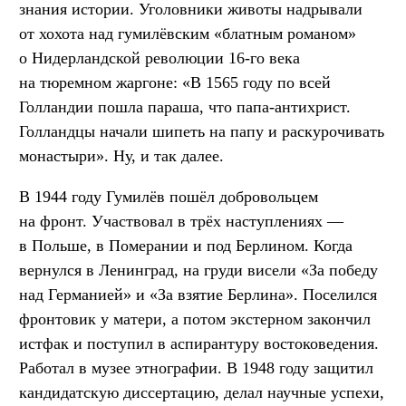
знания истории. Уголовники животы надрывали
от хохота над гумилёвским «блатным романом»
о Нидерландской революции 16-го века
на тюремном жаргоне: «В 1565 году по всей
Голландии пошла параша, что папа-антихрист.
Голландцы начали шипеть на папу и раскурочивать
монастыри». Ну, и так далее.
В 1944 году Гумилёв пошёл добровольцем
на фронт. Участвовал в трёх наступлениях —
в Польше, в Померании и под Берлином. Когда
вернулся в Ленинград, на груди висели «За победу
над Германией» и «За взятие Берлина». Поселился
фронтовик у матери, а потом экстерном закончил
истфак и поступил в аспирантуру востоковедения.
Работал в музее этнографии. В 1948 году защитил
кандидатскую диссертацию, делал научные успехи,