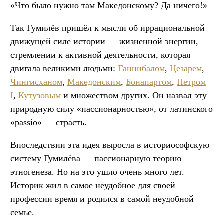
«Что было нужно там Македонскому? Да ничего!»
Так Гумилёв пришёл к мысли об иррациональной
движущей силе истории — жизненной энергии,
стремлении к активной деятельности, которая
двигала великими людьми:
Ганнибалом
,
Цезарем
,
Чингисханом
,
Македонским
,
Бонапартом
,
Петром
I
,
Кутузовым
и множеством других. Он назвал эту
природную силу «пассионарностью», от латинского
«passio» — страсть.
Впоследствии эта идея выросла в историософскую
систему Гумилёва — пассионарную теорию
этногенеза. Но на это ушло очень много лет.
Историк жил в самое неудобное для своей
профессии время и родился в самой неудобной
семье.