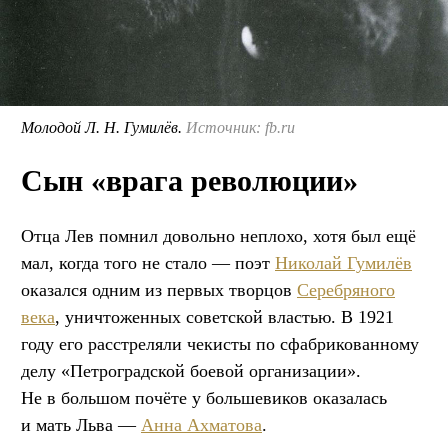
Молодой Л. Н. Гумилёв.
Источник: fb.ru
Сын «врага революции»
Отца Лев помнил довольно неплохо, хотя был ещё
мал, когда того не стало — поэт
Николай Гумилёв
оказался одним из первых творцов
Серебряного
века
, уничтоженных советской властью. В 1921
году его расстреляли чекисты по сфабрикованному
делу «Петроградской боевой организации».
Не в большом почёте у большевиков оказалась
и мать Льва —
Анна Ахматова
.