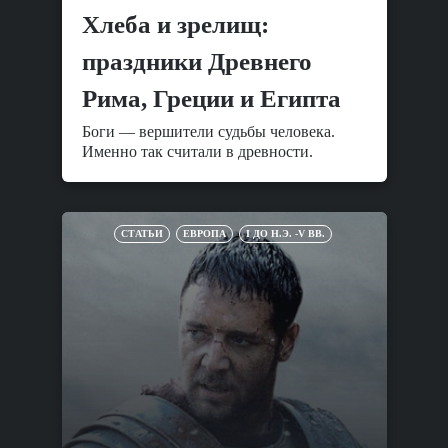
Хлеба и зрелищ:
праздники Древнего
Рима, Греции и Египта
Боги — вершители судьбы человека.
Именно так считали в древности.
СТАТЬИ
ЕВРОПА
I ДО Н.Э. -V ВВ.