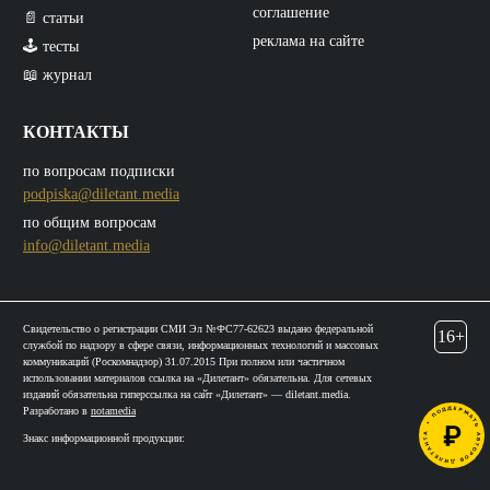
соглашение
📄 статьи
реклама на сайте
🕹️ тесты
📖 журнал
КОНТАКТЫ
по вопросам подписки
podpiska@diletant.media
по общим вопросам
info@diletant.media
Свидетельство о регистрации СМИ Эл №ФС77-62623 выдано федеральной
16+
службой по надзору в сфере связи, информационных технологий и массовых
коммуникаций (Роскомнадзор) 31.07.2015 При полном или частичном
использовании материалов ссылка на «Дилетант» обязательна. Для сетевых
изданий обязательна гиперссылка на сайт «Дилетант» — diletant.media.
Разработано в
notamedia
Знакс информационной продукции: