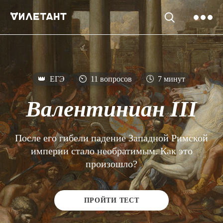
👑
ЕГЭ
⏲
11 вопросов
🕓
7 минут
Валентиниан III
После его гибели падение Западной Римской
империи стало необратимым. Как это
произошло?
ПРОЙТИ ТЕСТ