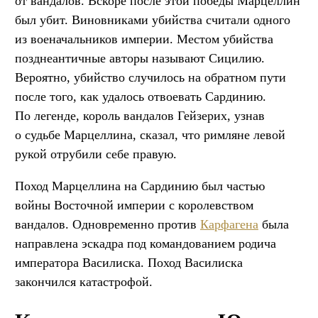
от вандалов. Вскоре после этой победы Марцеллин
был убит. Виновниками убийства считали одного
из военачальников империи. Местом убийства
позднеантичные авторы называют Сицилию.
Вероятно, убийство случилось на обратном пути
после того, как удалось отвоевать Сардинию.
По легенде, король вандалов Гейзерих, узнав
о судьбе Марцеллина, сказал, что римляне левой
рукой отрубили себе правую.
Поход Марцеллина на Сардинию был частью
войны Восточной империи с королевством
вандалов. Одновременно против
Карфагена
была
направлена эскадра под командованием родича
императора Василиска. Поход Василиска
закончился катастрофой.