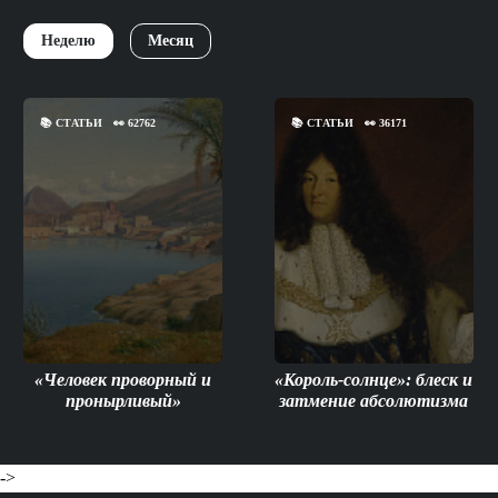
Неделю
Месяц
📚
СТАТЬИ
👀
62762
📚
СТАТЬИ
👀
36171
«Человек проворный и
«Король-солнце»: блеск и
пронырливый»
затмение абсолютизма
->