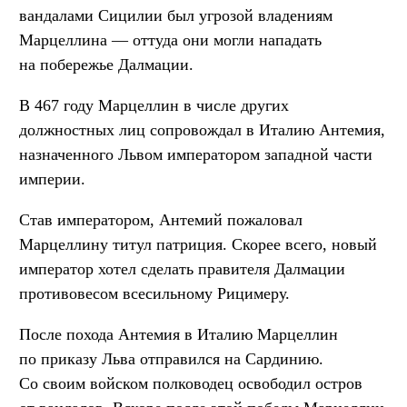
вандалами Сицилии был угрозой владениям
Марцеллина — оттуда они могли нападать
на побережье Далмации.
В 467 году Марцеллин в числе других
должностных лиц сопровождал в Италию Антемия,
назначенного Львом императором западной части
империи.
Став императором, Антемий пожаловал
Марцеллину титул патриция. Скорее всего, новый
император хотел сделать правителя Далмации
противовесом всесильному Рицимеру.
После похода Антемия в Италию Марцеллин
по приказу Льва отправился на Сардинию.
Со своим войском полководец освободил остров