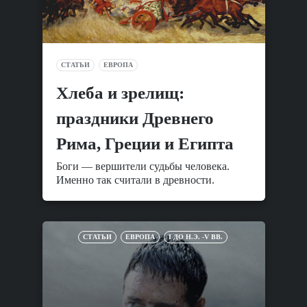
СТАТЬИ
ЕВРОПА
Хлеба и зрелищ:
праздники Древнего
Рима, Греции и Египта
Боги — вершители судьбы человека.
Именно так считали в древности.
СТАТЬИ
ЕВРОПА
I ДО Н.Э. -V ВВ.