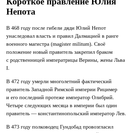
Короткое правление Юлия
Непота
В 468 году после гибели дяди Юлий Непот
унаследовал власть и правил Далмацией в ранге
военного магистра (magister militum). Своё
положение новый правитель закрепил браком
с родственницей императрицы Верины, жены Льва
I.
В 472 году умерли многолетний фактический
правитель Западной Римской империи Рицимер
и его последний протеже император Олибрий.
Четыре следующих месяца в империи был один
правитель — константинопольский император Лев.
В 473 году полководец Гундобад провозгласил