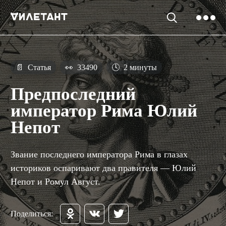
📄
Статья
👀
33490
🕓
2 минуты
Предпоследний
император Рима Юлий
Непот
Звание последнего императора Рима в глазах
историков оспаривают два правителя — Юлий
Непот и Ромул Август.
Поделиться: