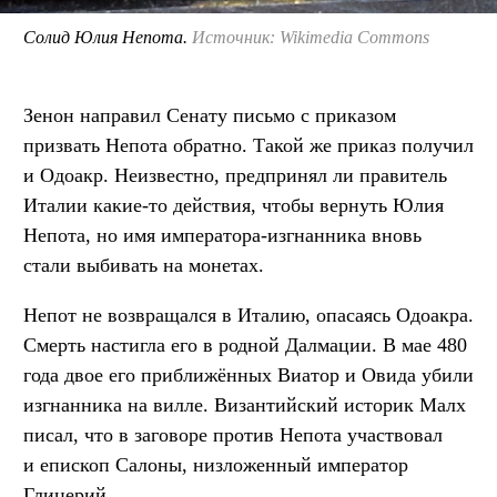
Солид Юлия Непота.
Источник: Wikimedia Commons
Зенон направил Сенату письмо с приказом
призвать Непота обратно. Такой же приказ получил
и Одоакр. Неизвестно, предпринял ли правитель
Италии какие-то действия, чтобы вернуть Юлия
Непота, но имя императора-изгнанника вновь
стали выбивать на монетах.
Непот не возвращался в Италию, опасаясь Одоакра.
Смерть настигла его в родной Далмации. В мае 480
года двое его приближённых Виатор и Овида убили
изгнанника на вилле. Византийский историк Малх
писал, что в заговоре против Непота участвовал
и епископ Салоны, низложенный император
Глицерий.