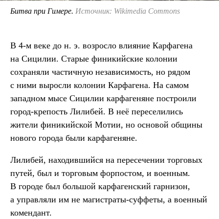
Битва при Гимере.
Источник: Wikimedia Commons
В 4-м веке до н. э. возросло влияние Карфагена
на Сицилии. Старые финикийские колонии
сохраняли частичную независимость, но рядом
с ними выросли колонии Карфагена. На самом
западном мысе Сицилии карфагеняне построили
город-крепость Лилибей. В неё переселились
жители финикийской Мотии, но основой общины
нового города были карфагеняне.
Лилибей, находившийся на пересечении торговых
путей, был и торговым форпостом, и военным.
В городе был большой карфагенский гарнизон,
а управляли им не магистраты-суффеты, а военный
комендант.