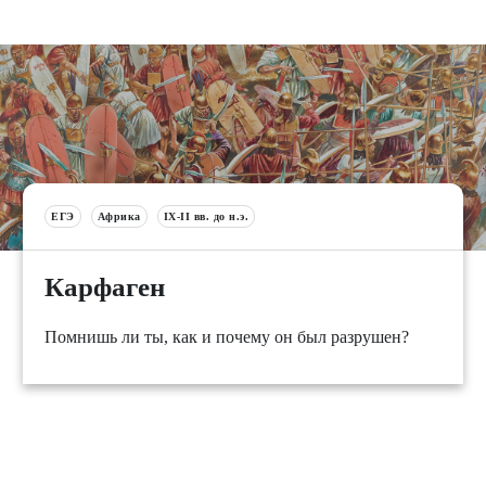
ЕГЭ
Африка
IX-II вв. до н.э.
Карфаген
Помнишь ли ты, как и почему он был разрушен?