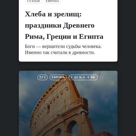
СТАТЬИ
ЕВРОПА
Хлеба и зрелищ:
праздники Древнего
Рима, Греции и Египта
Боги — вершители судьбы человека.
Именно так считали в древности.
ЕГЭ
ЕВРОПА
V ДО Н.Э. -V ВВ.