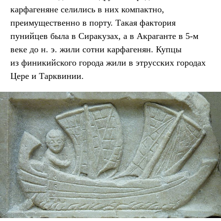
карфагеняне селились в них компактно,
преимущественно в порту. Такая фактория
пунийцев была в Сиракузах, а в Акраганте в 5-м
веке до н. э. жили сотни карфагенян. Купцы
из финикийского города жили в этрусских городах
Цере и Тарквинии.