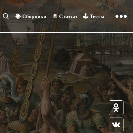
📚
Сборники
📄
Статьи
🕹️
Тесты