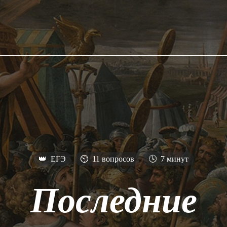
👑
ЕГЭ
⏲
11 вопросов
🕓
7 минут
Последние