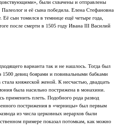
идовствующими», были схвачены и отправлены
в Палеолог и её сына победила. Елена Стефановна
. Её сын томился в темнице ещё четыре года,
тоге после смерти в 1505 году Ивана III Василий
одходящего варианта так и не нашлось. Тогда был
из 1500 девиц боярами и повивальными бабками
 стала княжеской женой. К несчастью, двадцать
омония была насильно пострижена в монахини.
ь применить плеть. Подобного рода развод
твенного пострижения в «черницы» был первым
развода из числа церковных иерархов были
бственном примере показал потомкам, как можно