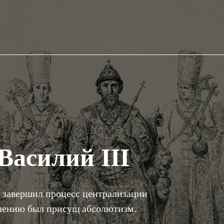
Василий III
I завершил процесс централизации
влению был присущ абсолютизм.