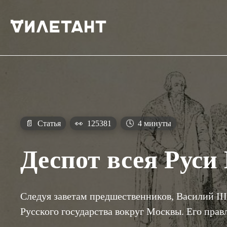
📄
Статья
👀
125381
🕓
4 минуты
Деспот всея Руси 
Следуя заветам предшественников, Василий II
Русского государства вокруг Москвы. Его пра