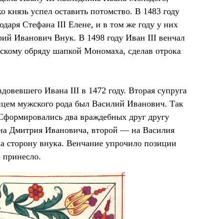
о князь успел оставить потомство. В 1483 году
аря Стефана III Елене, и в том же году у них
ий Иванович Внук. В 1498 году Иван III венчал
йскому обряду шапкой Мономаха, сделав отрока
довевшего Ивана III в 1472 году. Вторая супруга
енцем мужского рода был Василий Иванович. Так
 Сформировались два враждебных друг другу
 на Дмитрия Ивановича, второй — на Василия
на сторону внука. Венчание упрочило позиции
 принесло.