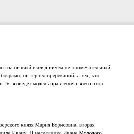
ся на первый взгляд ничем не примечательный
оярами, не терпел пререканий, а тех, кто
ан IV возведёт модель правления своего отца
тверского князя Мария Борисовна, вторая —
одила Ивану III наследника Ивана Молодого,