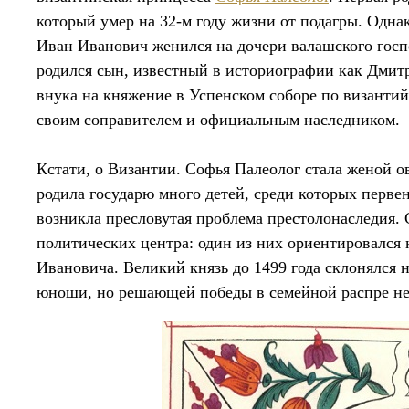
который умер на 32-м году жизни от подагры. Однак
Иван Иванович женился на дочери валашского господ
родился сын, известный в историографии как Дмитр
внука на княжение в Успенском соборе по византи
своим соправителем и официальным наследником.
Кстати, о Византии. Софья Палеолог стала женой ов
родила государю много детей, среди которых перв
возникла пресловутая проблема престолонаследия.
политических центра: один из них ориентировался
Ивановича. Великий князь до 1499 года склонялся 
юноши, но решающей победы в семейной распре не