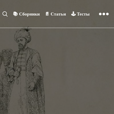
📚
Сборники
📄
Статьи
🕹️
Тесты