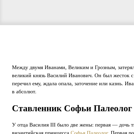
Между двумя Иванами, Великим и Грозным, затерял
великий князь Василий Иванович. Он был жесток с б
перечил ему, ждала опала, заточение или казнь. Ив
в абсолют.
Ставленник Софьи Палеолог
У отца Василия III было две жены: первая — дочь 
византийская принцесса
Софья Палеолог
. Первая р