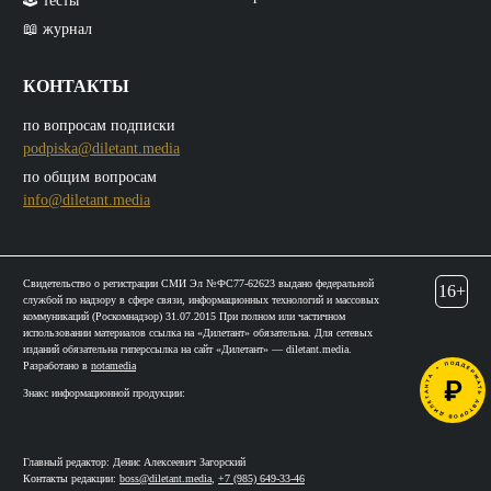
🕹️ тесты
📖 журнал
КОНТАКТЫ
по вопросам подписки
podpiska@diletant.media
по общим вопросам
info@diletant.media
Свидетельство о регистрации СМИ Эл №ФС77-62623 выдано федеральной
16+
службой по надзору в сфере связи, информационных технологий и массовых
коммуникаций (Роскомнадзор) 31.07.2015 При полном или частичном
использовании материалов ссылка на «Дилетант» обязательна. Для сетевых
изданий обязательна гиперссылка на сайт «Дилетант» — diletant.media.
Разработано в
notamedia
Знакс информационной продукции:
Главный редактор: Денис Алексеевич Загорский
Контакты редакции:
boss@diletant.media
,
+7 (985) 649-33-46