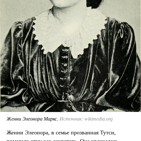
Женни Элеонора Маркс.
Источник: wikimedia.org
Женни Элеонора, в семье прозванная Тутси,