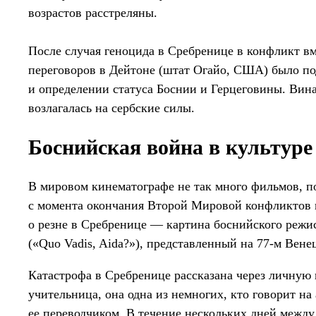
возрастов расстреляны.
После случая геноцида в Сребренице в конфликт в
переговоров в Дейтоне (штат Огайо, США) было п
и определении статуса Боснии и Герцеговины. Вин
возлагалась на сербские силы.
Боснийская война в культуре
В мировом кинематографе не так много фильмов, 
с момента окончания Второй Мировой конфликтов 
о резне в Сребренице — картина боснийского реж
(«Quo Vadis, Aida?»), представленный на 77-м Вен
Катастрофа в Сребренице рассказана через личну
учительница, она одна из немногих, кто говорит н
ее переводчиком. В течение нескольких дней межд