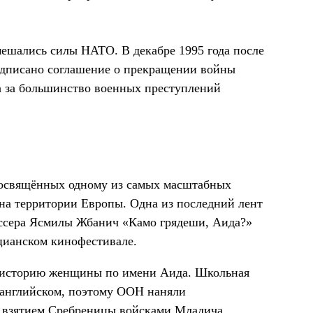
мешались силы НАТО. В декабре 1995 года после
одписано соглашение о прекращении войны
а за большинство военных преступлений
посвящённых одному из самых масштабных
на территории Европы. Одна из последний лент
иссера Ясмилы Жбанич «Камо грядеши, Аида?»
ецианском кинофестивале.
ю историю женщины по имени Аида. Школьная
а английском, поэтому ООН наняли
у взятием Сребреницы войсками Младича