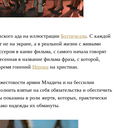
вского ада на иллюстрации
Боттичелли
. С каждой
т не на экране, а в реальной жизни с живыми
ером в канве фильма, с самого начала говорят
есенная в название фильма фраза, с которой,
 время гонений
Нерона
на христиан.
 жестокости армии Младича и на бессилии
олнить взятые на себя обязательства и обеспечить
 показаны в роли жертв, которых, практически
днако надежды их обмануты.