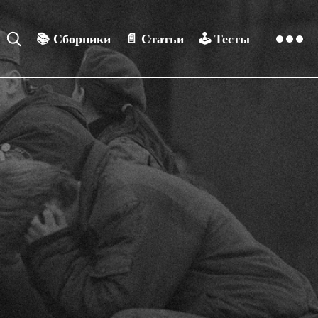
📚
Сборники
📄
Статьи
🕹️
Тесты