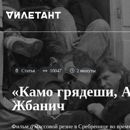
📄
Статья
👀
10047
🕓
2 минуты
«Камо грядеши, 
Жбанич
Фильм о массовой резне в Сребренице во врем