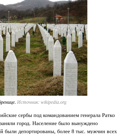
бренице.
Источник: wikipedia.org
нийские сербы под командованием генерала Ратко
 заняли город. Население было вынуждено
й были депортированы, более 8 тыс. мужчин всех