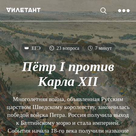
👑
ЕГЭ
⏲
23 вопроса
🕓
7 минут
Пётр I против
Карла XII
Многолетняя война, объявленная Русским
царством Шведскому королевству, закончилась
победой войска Петра. Россия получила выход
к Балтийскому морю и стала империей.
События начала 18-го века получили название