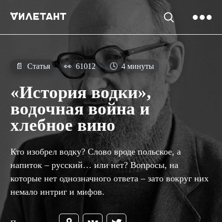
📄
Статья
👀
61012
🕓
4 минуты
«История водки»,
водочная война и
хлебное вино
Кто изобрел водку? Слово вроде польское, а
напиток – русский… или нет? Вопросы, на
которые нет однозначного ответа – зато вокруг них
немало интриг и мифов.