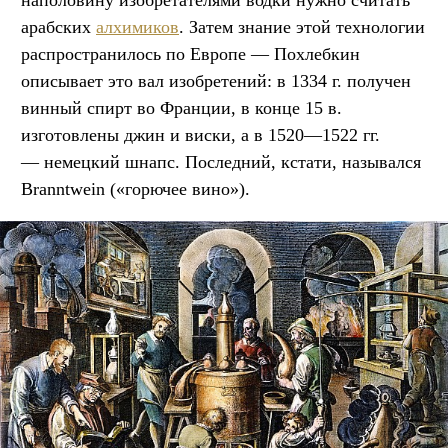
арабских
алхимиков
. Затем знание этой технологии
распространилось по Европе — Похлебкин
описывает это вал изобретений: в 1334 г. получен
винный спирт во Франции, в конце 15 в.
изготовлены джин и виски, а в 1520—1522 гг.
— немецкий шнапс. Последний, кстати, назывался
Branntwein («горючее вино»).