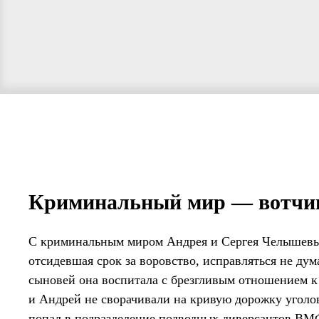
Криминальный мир — вотчин
С криминальным миром Андрея и Сергея Челышевы
отсидевшая срок за воровство, исправляться не дум
сыновей она воспитала с брезгливым отношением к
и Андрей не сворачивали на кривую дорожку угол
попал в подразделение подводных диверсантов ВМ