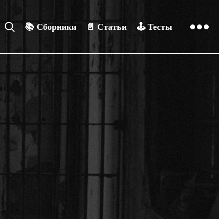
📚
Сборники
📄
Статьи
🕹️
Тесты