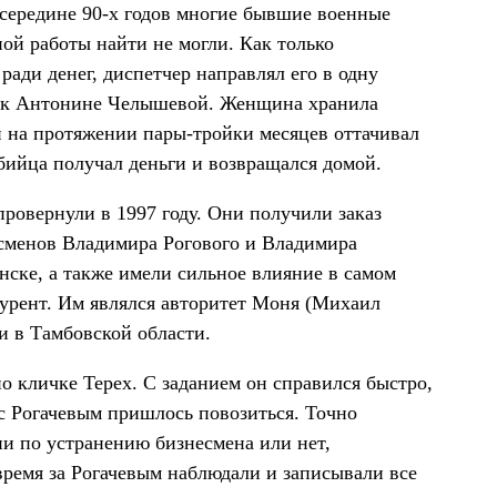
 середине 90-х годов многие бывшие военные
ой работы найти не могли. Как только
ради денег, диспетчер направлял его в одну
и к Антонине Челышевой. Женщина хранила
н на протяжении пары-тройки месяцев оттачивал
убийца получал деньги и возвращался домой.
ровернули в 1997 году. Они получили заказ
есменов Владимира Рогового и Владимира
ске, а также имели сильное влияние в самом
нкурент. Им являлся авторитет Моня (Михаил
и в Тамбовской области.
о кличке Терех. С заданием он справился быстро,
 с Рогачевым пришлось повозиться. Точно
ии по устранению бизнесмена или нет,
 время за Рогачевым наблюдали и записывали все