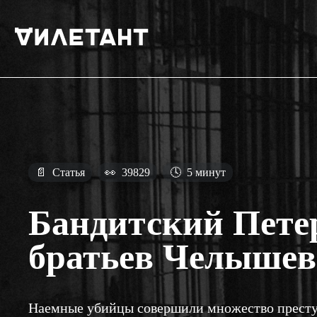
📄
Статья
👀
39829
🕓
5 минут
Бандитский Пете
братьев Челышев
Наемные убийцы совершили множество преступ