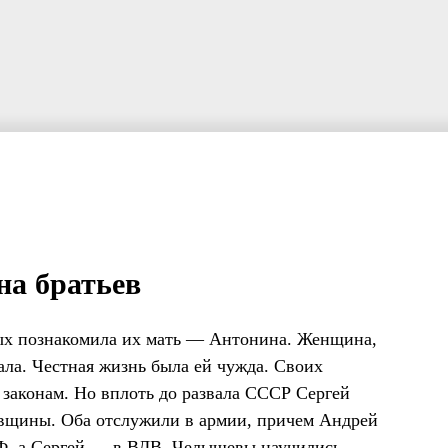
а братьев
х познакомила их мать — Антонина. Женщина,
ала. Честная жизнь была ей чужда. Своих
 законам. Но вплоть до развала СССР Сергей
овщины. Оба отслужили в армии, причем Андрей
Ф, а Сергей — в ВДВ. Челышевы научились