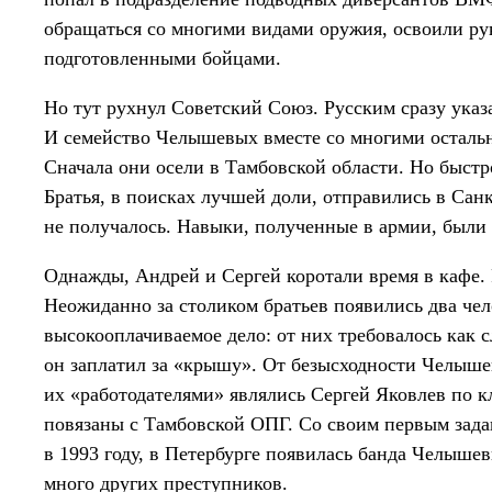
обращаться со многими видами оружия, освоили ру
подготовленными бойцами.
Но тут рухнул Советский Союз. Русским сразу указа
И семейство Челышевых вместе со многими осталь
Сначала они осели в Тамбовской области. Но быстр
Братья, в поисках лучшей доли, отправились в Санк
не получалось. Навыки, полученные в армии, были 
Однажды, Андрей и Сергей коротали время в кафе. 
Неожиданно за столиком братьев появились два ч
высокооплачиваемое дело: от них требовалось как с
он заплатил за «крышу». От безысходности Челышев
их «работодателями» являлись Сергей Яковлев по 
повязаны с Тамбовской ОПГ. Со своим первым задан
в 1993 году, в Петербурге появилась банда Челыше
много других преступников.