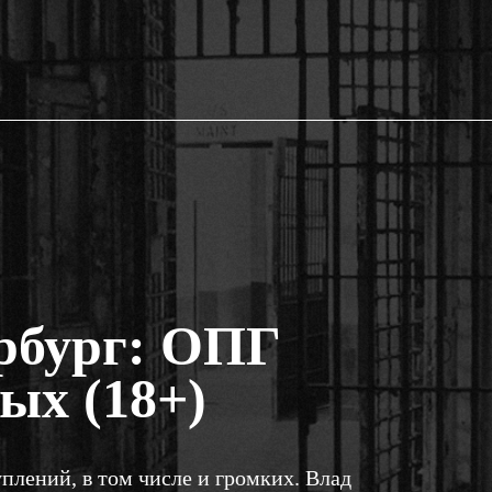
рбург: ОПГ
ых (18+)
лений, в том числе и громких. Влад