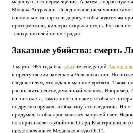
маршруты его перемещения. А затем, собрав нужные
Москва-Астрахань. Перед появлением машин самого
специально испортили дорогу, чтобы водителям при
притормозили, киллеры открыли огонь. Рогачев пог
телохранителей не пострадал.
Заказные убийства: смерть Л
1 марта 1995 года был
убит
телеведущий
Владислав
в преступлении замешаны Челышевы нет. Но позже,
следователям, что ждал в машине «ребят». Также о
располагать неосведомленный человек. Например, А
из пистолета, замотанного в пакет, чтобы не потер
от другого оружия, чтобы запутать следствие. Но с
придумал, чтобы прославиться за чужой счет. Недов
он «признался» в убийстве Отари Квантришвили (п
представлявшего Медведковскую ОПГ).