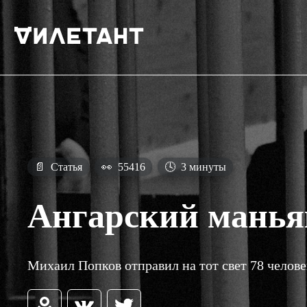
📄
Статья
👀
55416
🕓
3 минуты
Ангарский маньяк
Михаил Попков отправил на тот свет 78 человек