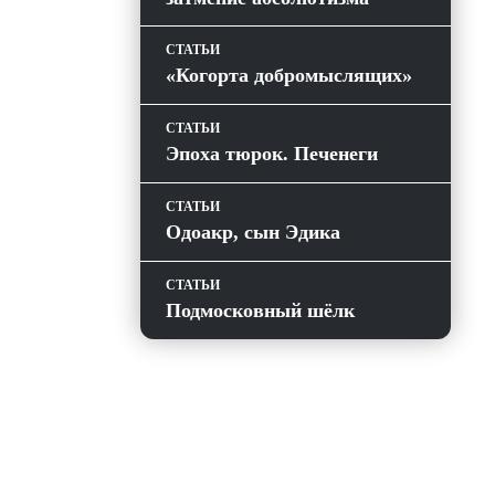
СТАТЬИ
«Когорта добромыслящих»
СТАТЬИ
Эпоха тюрок. Печенеги
СТАТЬИ
Одоакр, сын Эдика
СТАТЬИ
Подмосковный шёлк