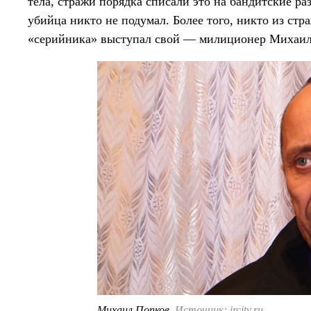
тела, стражи порядка списали это на бандитские ра
убийца никто не подумал. Более того, никто из стра
«серийника» выступал свой — милиционер Михаил
Михаил Попков.
Источник: ircity.ru