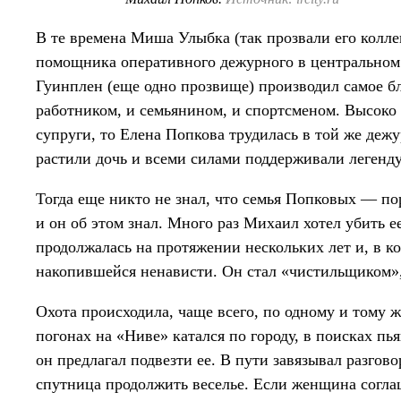
В те времена Миша Улыбка (так прозвали его колле
помощника оперативного дежурного в центральном
Гуинплен (еще одно прозвище) производил самое б
работником, и семьянином, и спортсменом. Высоко ц
супруги, то Елена Попкова трудилась в той же дежу
растили дочь и всеми силами поддерживали легенду
Тогда еще никто не знал, что семья Попковых — по
и он об этом знал. Много раз Михаил хотел убить е
продолжалась на протяжении нескольких лет и, в 
накопившейся ненависти. Он стал «чистильщиком»
Охота происходила, чаще всего, по одному и тому
погонах на «Ниве» катался по городу, в поисках пь
он предлагал подвезти ее. В пути завязывал разгово
спутница продолжить веселье. Если женщина согла