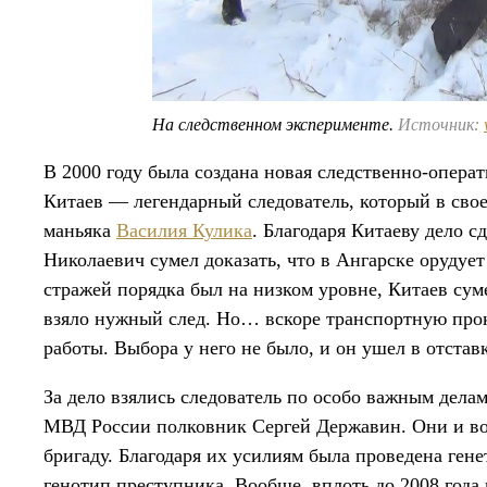
На следственном эксперименте.
Источник:
В 2000 году была создана новая следственно-опера
Китаев — легендарный следователь, который в свое
маньяка
Василия Кулика
. Благодаря Китаеву дело 
Николаевич сумел доказать, что в Ангарске орудуе
стражей порядка был на низком уровне, Китаев сум
взяло нужный след. Но… вскоре транспортную прок
работы. Выбора у него не было, и он ушел в отставк
За дело взялись следователь по особо важным дел
МВД России полковник Сергей Державин. Они и во
бригаду. Благодаря их усилиям была проведена гене
генотип преступника. Вообще, вплоть до 2008 года