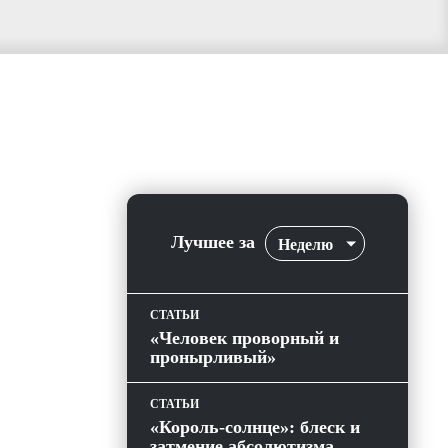
Лучшее за
Неделю
СТАТЬИ
«Человек проворный и
пронырливый»
СТАТЬИ
«Король-солнце»: блеск и
затмение абсолютизма