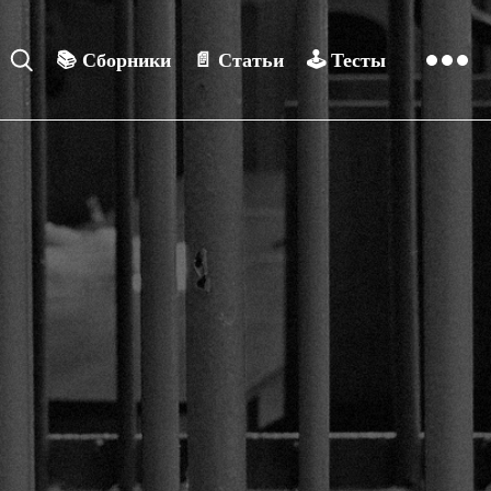
📚
Сборники
📄
Статьи
🕹️
Тесты