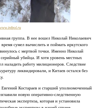
www.infpol.ru
тивная группа. В нее вошел Николай Николаевич
 время сумел вычислить и поймать иркутского
сдвинулось с мертвой точки. Именно Николай
т серийный убийца. И хотя уровень местных
ел наладить работу милиционеров. Следствие
уратуру ликвидировали, и Китаев остался без
у.
ам Евгений Костараев и старший уполномоченный
зглавили новую оперативно-следственную
тическая экспертиза, которая и установила
 подобные экспертизы в нашей стране