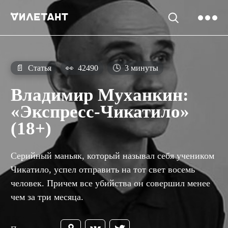
📄
Статья
👀
42490
🕓
3 минуты
Владимир Муханкин:
«Экспресс-Чикатило»
(18+)
Серийный маньяк, который называл себя учеником
Чикатило, успел отправить на тот свет восемь
человек. Причем все убийства он совершил менее
чем за три месяца.