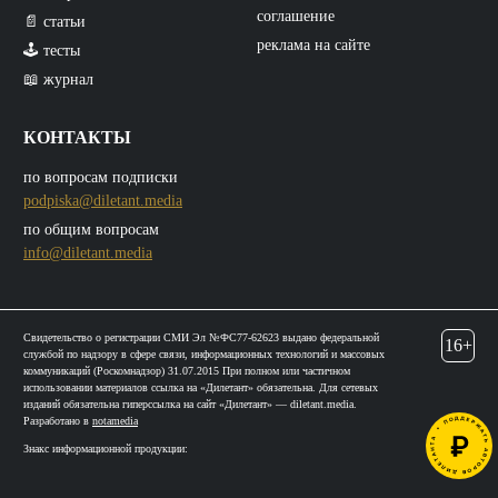
соглашение
📄 статьи
реклама на сайте
🕹️ тесты
📖 журнал
КОНТАКТЫ
по вопросам подписки
podpiska@diletant.media
по общим вопросам
info@diletant.media
Свидетельство о регистрации СМИ Эл №ФС77-62623 выдано федеральной
16+
службой по надзору в сфере связи, информационных технологий и массовых
коммуникаций (Роскомнадзор) 31.07.2015 При полном или частичном
использовании материалов ссылка на «Дилетант» обязательна. Для сетевых
изданий обязательна гиперссылка на сайт «Дилетант» — diletant.media.
Разработано в
notamedia
Знакс информационной продукции: