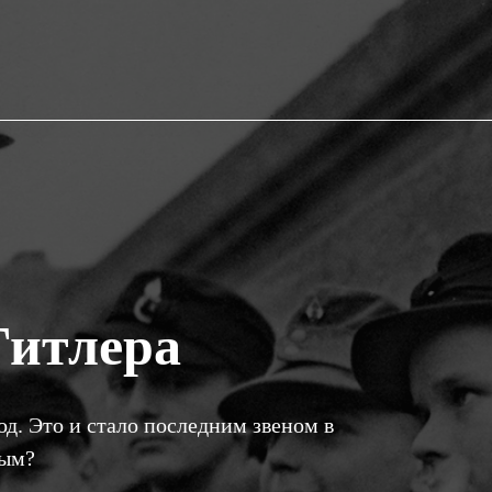
Гитлера
д. Это и стало последним звеном в
вым?