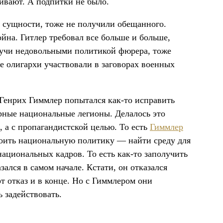
бивают. А подпитки не было.
 в сущности, тоже не получили обещанного.
ойна. Гитлер требовал все больше и больше,
дучи недовольными политикой фюрера, тоже
се олигархи участвовали в заговорах военных
Генрих Гиммлер попытался как-то исправить
арные национальные легионы. Делалось это
, а с пропагандистской целью. То есть
Гиммлер
троить национальную политику — найти среду для
национальных кадров. То есть как-то заполучить
ался в самом начале. Кстати, он отказался
от отказ и в конце. Но с Гиммлером они
ь задействовать.