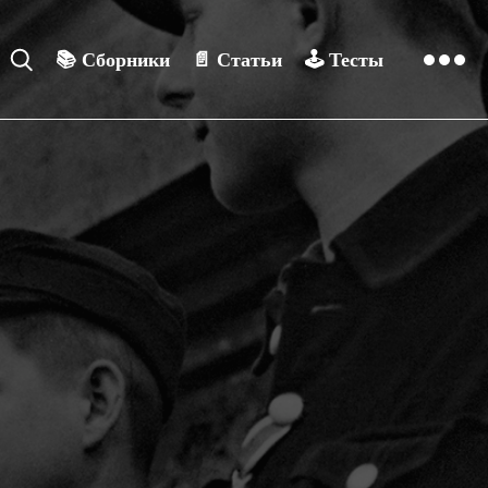
📚
Сборники
📄
Статьи
🕹️
Тесты