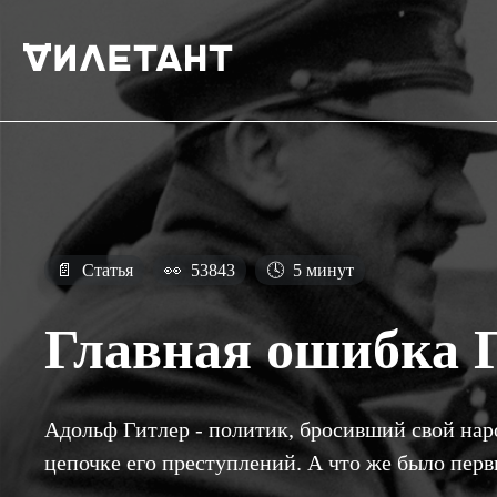
📄
Статья
👀
53843
🕓
5 минут
Главная ошибка 
Адольф Гитлер - политик, бросивший свой наро
цепочке его преступлений. А что же было пер