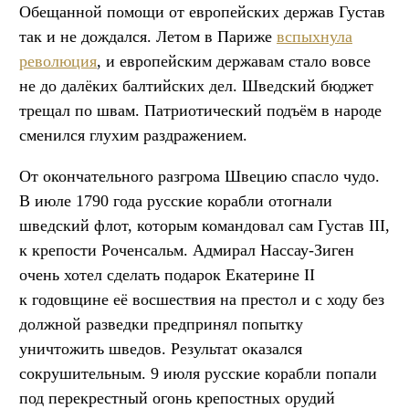
Обещанной помощи от европейских держав Густав
так и не дождался. Летом в Париже
вспыхнула
революция
, и европейским державам стало вовсе
не до далёких балтийских дел. Шведский бюджет
трещал по швам. Патриотический подъём в народе
сменился глухим раздражением.
От окончательного разгрома Швецию спасло чудо.
В июле 1790 года русские корабли отогнали
шведский флот, которым командовал сам Густав III,
к крепости Роченсальм. Адмирал Нассау-Зиген
очень хотел сделать подарок Екатерине II
к годовщине её восшествия на престол и с ходу без
должной разведки предпринял попытку
уничтожить шведов. Результат оказался
сокрушительным. 9 июля русские корабли попали
под перекрестный огонь крепостных орудий