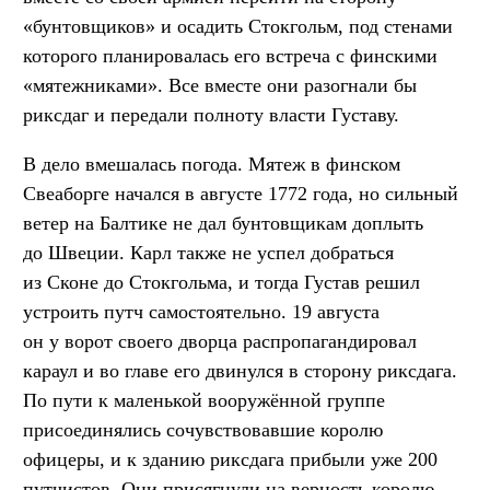
«бунтовщиков» и осадить Стокгольм, под стенами
которого планировалась его встреча с финскими
«мятежниками». Все вместе они разогнали бы
риксдаг и передали полноту власти Густаву.
В дело вмешалась погода. Мятеж в финском
Свеаборге начался в августе 1772 года, но сильный
ветер на Балтике не дал бунтовщикам доплыть
до Швеции. Карл также не успел добраться
из Сконе до Стокгольма, и тогда Густав решил
устроить путч самостоятельно. 19 августа
он у ворот своего дворца распропагандировал
караул и во главе его двинулся в сторону риксдага.
По пути к маленькой вооружённой группе
присоединялись сочувствовавшие королю
офицеры, и к зданию риксдага прибыли уже 200
путчистов. Они присягнули на верность королю