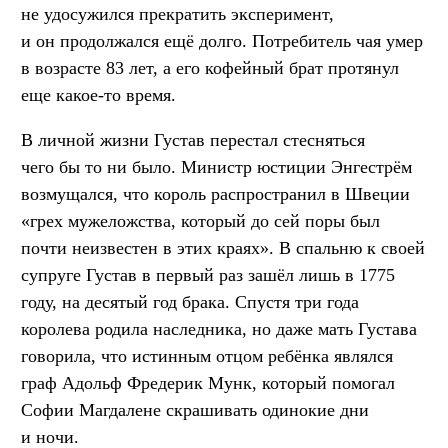
не удосужился прекратить эксперимент,
и он продолжался ещё долго. Потребитель чая умер
в возрасте 83 лет, а его кофейный брат протянул
еще какое-то время.
В личной жизни Густав перестал стесняться
чего бы то ни было. Министр юстиции Энгестрём
возмущался, что король распространил в Швеции
«грех мужеложства, который до сей поры был
почти неизвестен в этих краях». В спальню к своей
супруге Густав в первый раз зашёл лишь в 1775
году, на десятый год брака. Спустя три года
королева родила наследника, но даже мать Густава
говорила, что истинным отцом ребёнка являлся
граф Адольф Фредерик Мунк, который помогал
Софии Магдалене скрашивать одинокие дни
и ночи.