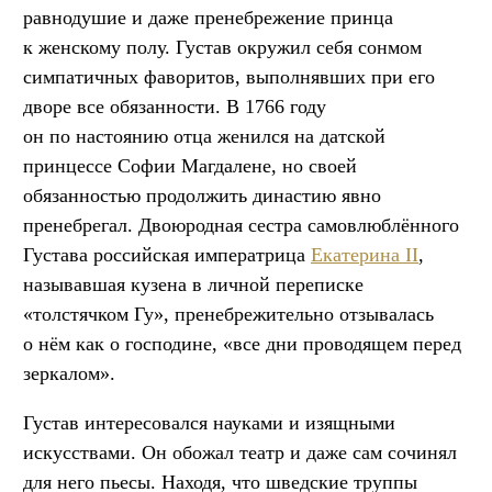
равнодушие и даже пренебрежение принца
к женскому полу. Густав окружил себя сонмом
симпатичных фаворитов, выполнявших при его
дворе все обязанности. В 1766 году
он по настоянию отца женился на датской
принцессе Софии Магдалене, но своей
обязанностью продолжить династию явно
пренебрегал. Двоюродная сестра самовлюблённого
Густава российская императрица
Екатерина II
,
называвшая кузена в личной переписке
«толстячком Гу», пренебрежительно отзывалась
о нём как о господине, «все дни проводящем перед
зеркалом».
Густав интересовался науками и изящными
искусствами. Он обожал театр и даже сам сочинял
для него пьесы. Находя, что шведские труппы