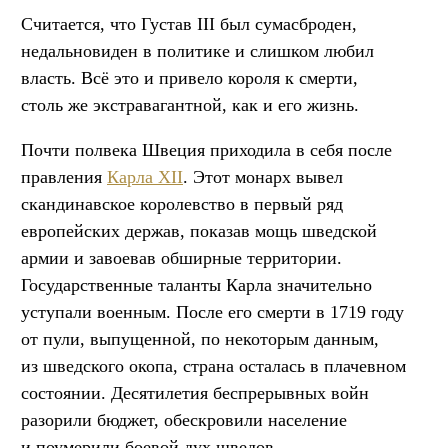
Считается, что Густав III был сумасброден,
недальновиден в политике и слишком любил
власть. Всё это и привело короля к смерти,
столь же экстравагантной, как и его жизнь.
Почти полвека Швеция приходила в себя после
правления
Карла XII
. Этот монарх вывел
скандинавское королевство в первый ряд
европейских держав, показав мощь шведской
армии и завоевав обширные территории.
Государственные таланты Карла значительно
уступали военным. После его смерти в 1719 году
от пули, выпущенной, по некоторым данным,
из шведского окопа, страна осталась в плачевном
состоянии. Десятилетия беспрерывных войн
разорили бюджет, обескровили население
и поумерили боевой дух шведов.