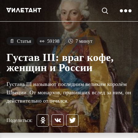
📄
Статья
👀
59198
🕓
7 минут
Густав III: враг кофе,
женщин и России
Густава III называют последним великим королём
Швеции. От монархов, правивших вслед за ним, он
действительно отличался.
Поделиться: