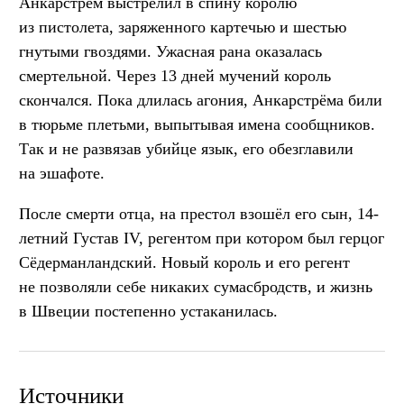
Анкарстрём выстрелил в спину королю
из пистолета, заряженного картечью и шестью
гнутыми гвоздями. Ужасная рана оказалась
смертельной. Через 13 дней мучений король
скончался. Пока длилась агония, Анкарстрёма били
в тюрьме плетьми, выпытывая имена сообщников.
Так и не развязав убийце язык, его обезглавили
на эшафоте.
После смерти отца, на престол взошёл его сын, 14-
летний Густав IV, регентом при котором был герцог
Сёдерманландский. Новый король и его регент
не позволяли себе никаких сумасбродств, и жизнь
в Швеции постепенно устаканилась.
Источники