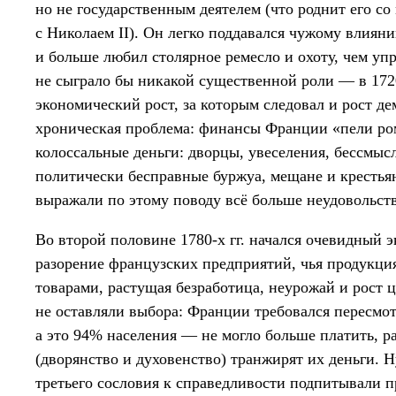
но не государственным деятелем (что роднит его с
с Николаем II). Он легко поддавался чужому влия
и больше любил столярное ремесло и охоту, чем уп
не сыграло бы никакой существенной роли — в 172
экономический рост, за которым следовал и рост д
хроническая проблема: финансы Франции «пели ром
колоссальные деньги: дворцы, увеселения, бессмы
политически бесправные буржуа, мещане и крестьян
выражали по этому поводу всё больше неудовольст
Во второй половине 1780-х гг. начался очевидный
разорение французских предприятий, чья продукц
товарами, растущая безработица, неурожай и рост це
не оставляли выбора: Франции требовался пересмо
а это 94% населения — не могло больше платить, р
(дворянство и духовенство) транжирят их деньги. 
третьего сословия к справедливости подпитывали 