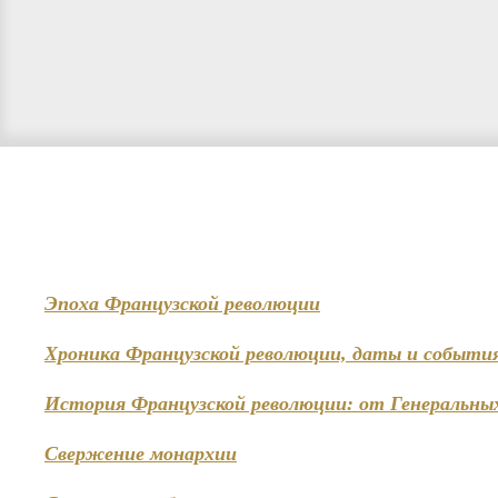
Эпоха Французской революции
Хроника Французской революции, даты и событи
История Французской революции: от Генеральны
Свержение монархии