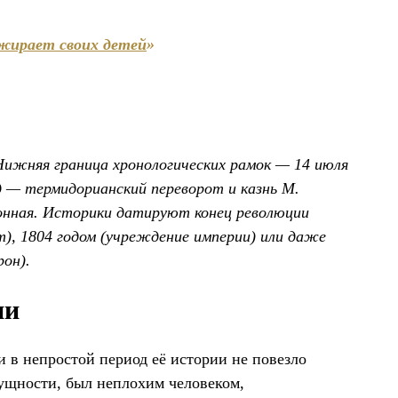
жирает своих детей
»
Нижняя граница хронологических рамок — 14 июля
од — термидорианский переворот и казнь М.
ионная. Историки датируют конец революции
т), 1804 годом (учреждение империи) или даже
рон).
ии
 в непростой период её истории не повезло
сущности, был неплохим человеком,