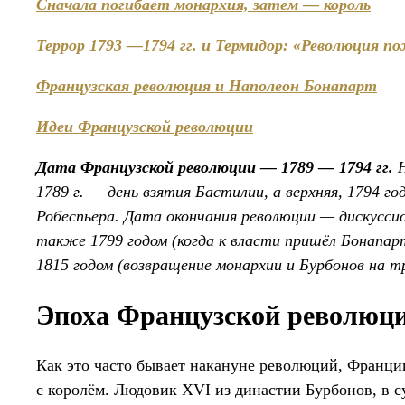
Сначала погибает монархия, затем
—
король
Террор 1793
—1794 гг. и Термидор:
«
Революция по
Французская революция и Наполеон Бонапарт
Идеи Французской революции
Дата Французской революции — 1789 — 1794 гг.
1789 г. — день взятия Бастилии, а верхняя, 1794 г
Робеспьера. Дата окончания революции — дискусс
также 1799 годом (когда к власти пришёл Бонапар
1815 годом (возвращение монархии и Бурбонов на т
Эпоха Французской революц
Как это часто бывает накануне революций, Франции
с королём. Людовик XVI из династии Бурбонов, в 