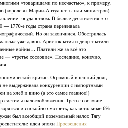
о многими «товарищами по несчастью», к примеру,
нию (королевы Марии-Антуанетты или министров)
равление государством. В былые десятилетия это
0 — 1770-е годы страна переживала
емографический. Но он закончился. Обострилась
ансы» уже давно. Аристократия и двор тратили
сленные войны… Платили же за всё это
е — «третье сословие». Последние, конечно,
вия.
 экономический кризис. Огромный внешний долг,
ия не выдерживала конкуренции с импортными
н на хлеб и вино (а это самое главное!)
тр системы налогообложения. Третье сословие —
азоряться и спокойно смотреть, как остальные 6%
Нужен был всеобщий поземельный налог. Тягу
просветители: идеи эпохи
Просвещения