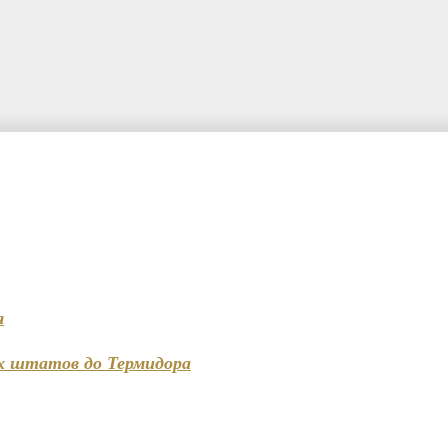
я
х штатов до Термидора