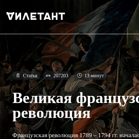
📄
Статья
👀
207203
🕓
13 минут
Великая француз
революция
Французская революция 1789 – 1794 гг. начала