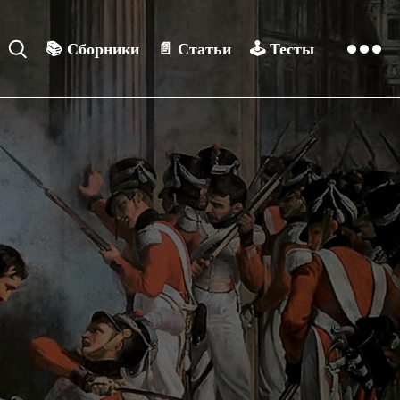
📚
Сборники
📄
Статьи
🕹️
Тесты