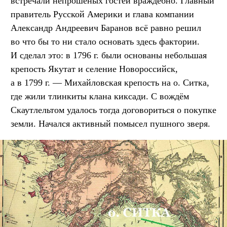
встречали непрошеных гостей враждебно. Главный
правитель Русской Америки и глава компании
Александр Андреевич Баранов всё равно решил
во что бы то ни стало основать здесь фактории.
И сделал это: в 1796 г. были основаны небольшая
крепость Якутат и селение Новороссийск,
а в 1799 г. — Михайловская крепость на о. Ситка,
где жили тлинкиты клана киксади. С вождём
Скаутлельтом удалось тогда договориться о покупке
земли. Начался активный помысел пушного зверя.