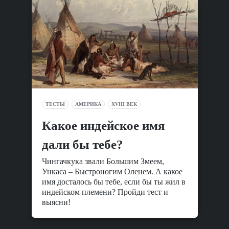
ТЕСТЫ
АМЕРИКА
XVIII ВЕК
Какое индейское имя
дали бы тебе?
Чингачкука звали Большим Змеем,
Ункаса – Быстроногим Оленем. А какое
имя досталось бы тебе, если бы ты жил в
индейском племени? Пройди тест и
выясни!