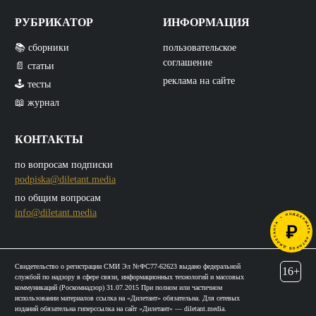
РУБРИКАТОР
ИНФОРМАЦИЯ
📚 сборники
пользовательское
соглашение
📄 статьи
реклама на сайте
🕹️ тесты
📖 журнал
КОНТАКТЫ
по вопросам подписки
podpiska@diletant.media
по общим вопросам
info@diletant.media
Свидетельство о регистрации СМИ Эл №ФС77-62623 выдано федеральной
16+
службой по надзору в сфере связи, информационных технологий и массовых
коммуникаций (Роскомнадзор) 31.07.2015 При полном или частичном
использовании материалов ссылка на «Дилетант» обязательна. Для сетевых
изданий обязательна гиперссылка на сайт «Дилетант» — diletant.media.