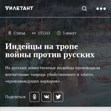
📄
Статья
👀
155333
🕓
5 минут
Индейцы на тропе
войны против русских
На русских воинственные индейцы производили
впечатление «народа убийственного и злого»,
«кровожаждущих варваров».
Поделиться: