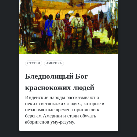
СТАТЬИ
АМЕРИКА
Бледнолицый Бог
краснокожих людей
Индейские народы рассказывают о
неких светлокожих людях., которые в
незапамятные времена приплыли к
берегам Америки и стали обучать
аборигенов уму-разуму.