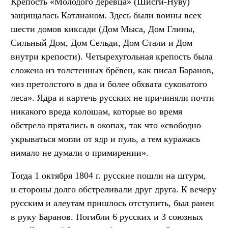
Крепость «Молодого деревца» (Шисги-Нуву)
защищалась Катлианом. Здесь были воины всех
шести домов киксади (Дом Мыса, Дом Глины,
Сильный Дом, Дом Сельди, Дом Стали и Дом
внутри крепости). Четырехугольная крепость была
сложена из толстенных брёвен, как писал Баранов,
«из претолстого в два и более обхвата суковатого
леса». Ядра и картечь русских не причиняли почти
никакого вреда колошам, которые во время
обстрела прятались в окопах, так что «свободно
укрываться могли от ядр и пуль, а тем куражась
нимало не думали о примирении».
Тогда 1 октября 1804 г. русские пошли на штурм,
и стороны долго обстреливали друг друга. К вечеру
русским и алеутам пришлось отступить, был ранен
в руку Баранов. Погибли 6 русских и 3 союзных