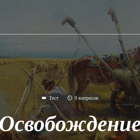
👑
Тест
⏲
9 вопросов
Освобождени