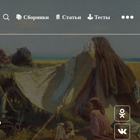
📚
Сборники
📄
Статьи
🕹️
Тесты
е