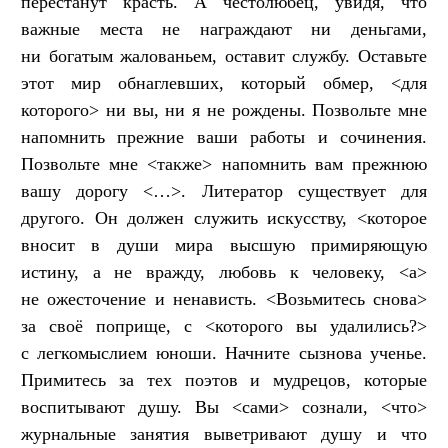
перестанут красть. А честолюбец, увидя, что
важные места не награждают ни деньгами,
ни богатым жалованьем, оставит службу. Оставьте
этот мир обнаглевших, который обмер, <для
которого> ни вы, ни я не рождены. Позвольте мне
напомнить прежние ваши работы и сочинения.
Позвольте мне <также> напомнить вам прежнюю
вашу дорогу <…>. Литератор существует для
другого. Он должен служить искусству, <которое
вносит в души мира высшую примиряющую
истину, а не вражду, любовь к человеку, <а>
не ожесточение и ненависть. <Возьмитесь снова>
за своё поприще, с <которого вы удалились?>
с легкомыслием юноши. Начните сызнова ученье.
Примитесь за тех поэтов и мудрецов, которые
воспитывают душу. Вы <сами> сознали, <что>
журнальные занятия выветривают душу и что