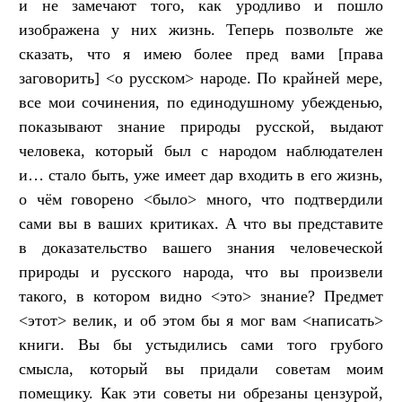
и не замечают того, как уродливо и пошло
изображена у них жизнь. Теперь позвольте же
сказать, что я имею более пред вами [права
заговорить] <о русском> народе. По крайней мере,
все мои сочинения, по единодушному убежденью,
показывают знание природы русской, выдают
человека, который был с народом наблюдателен
и… стало быть, уже имеет дар входить в его жизнь,
о чём говорено <было> много, что подтвердили
сами вы в ваших критиках. А что вы представите
в доказательство вашего знания человеческой
природы и русского народа, что вы произвели
такого, в котором видно <это> знание? Предмет
<этот> велик, и об этом бы я мог вам <написать>
книги. Вы бы устыдились сами того грубого
смысла, который вы придали советам моим
помещику. Как эти советы ни обрезаны цензурой,