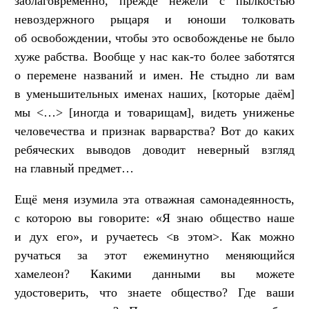
заблаговременно, прежде нежели с пылкостью
невоздержного рыцаря и юноши толковать
об освобождении, чтобы это освобожденье не было
хуже рабства. Вообще у нас как-то более заботятся
о перемене названий и имен. Не стыдно ли вам
в уменьшительных именах наших, [которые даём]
мы <…> [иногда и товарищам], видеть униженье
человечества и признак варварства? Вот до каких
ребяческих выводов доводит неверный взгляд
на главный предмет…
Ещё меня изумила эта отважная самонадеянность,
с которою вы говорите: «Я знаю общество наше
и дух его», и ручаетесь <в этом>. Как можно
ручаться за этот ежеминутно меняющийся
хамелеон? Какими данными вы можете
удостоверить, что знаете общество? Где ваши