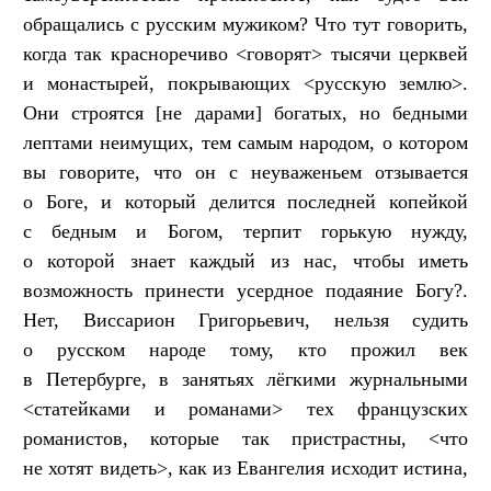
обращались с русским мужиком? Что тут говорить,
когда так красноречиво <говорят> тысячи церквей
и монастырей, покрывающих <русскую землю>.
Они строятся [не дарами] богатых, но бедными
лептами неимущих, тем самым народом, о котором
вы говорите, что он с неуваженьем отзывается
о Боге, и который делится последней копейкой
с бедным и Богом, терпит горькую нужду,
о которой знает каждый из нас, чтобы иметь
возможность принести усердное подаяние Богу?.
Нет, Виссарион Григорьевич, нельзя судить
о русском народе тому, кто прожил век
в Петербурге, в занятьях лёгкими журнальными
<статейками и романами> тех французских
романистов, которые так пристрастны, <что
не хотят видеть>, как из Евангелия исходит истина,