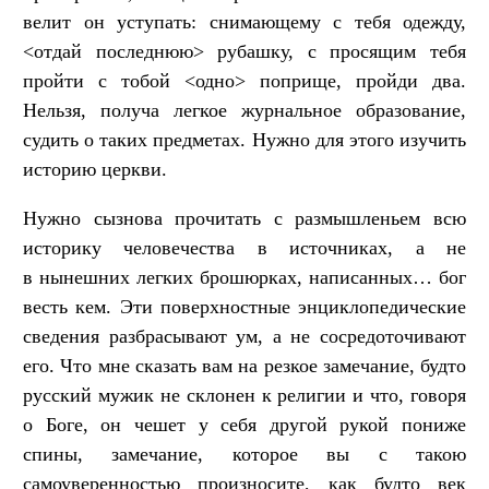
велит он уступать: снимающему с тебя одежду,
<отдай последнюю> рубашку, с просящим тебя
пройти с тобой <одно> поприще, пройди два.
Нельзя, получа легкое журнальное образование,
судить о таких предметах. Нужно для этого изучить
историю церкви.
Нужно сызнова прочитать с размышленьем всю
историку человечества в источниках, а не
в нынешних легких брошюрках, написанных… бог
весть кем. Эти поверхностные энциклопедические
сведения разбрасывают ум, а не сосредоточивают
его. Что мне сказать вам на резкое замечание, будто
русский мужик не склонен к религии и что, говоря
о Боге, он чешет у себя другой рукой пониже
спины, замечание, которое вы с такою
самоуверенностью произносите, как будто век