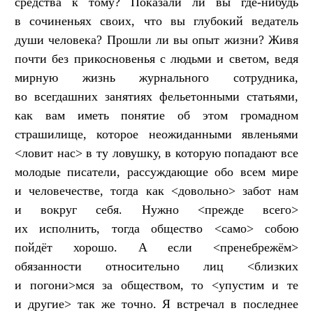
средства к тому? Показали ли вы где-нибудь
в сочиненьях своих, что вы глубокий ведатель
души человека? Прошли ли вы опыт жизни? Живя
почти без прикосновенья с людьми и светом, ведя
мирную жизнь журнального сотрудника,
во всегдашних занятиях фельетонными статьями,
как вам иметь понятие об этом громадном
страшилище, которое неожиданными явленьями
<ловит нас> в ту ловушку, в которую попадают все
молодые писатели, рассуждающие обо всем мире
и человечестве, тогда как <довольно> забот нам
и вокруг себя. Нужно <прежде всего>
их исполнить, тогда общество <само> собою
пойдёт хорошо. А если <пренебрежём>
обязанности относительно лиц <близких
и погони>мся за обществом, то <упустим и те
и другие> так же точно. Я встречал в последнее