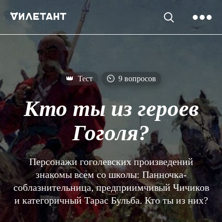
👑
Тест
⏲
9 вопросов
Кто ты из героев
Гоголя?
Персонажи гоголевских произведений
знакомы всем со школы: Панночка-
соблазнительница, предприимчивый Чичиков
и категоричный Тарас Бульба. Кто ты из них?