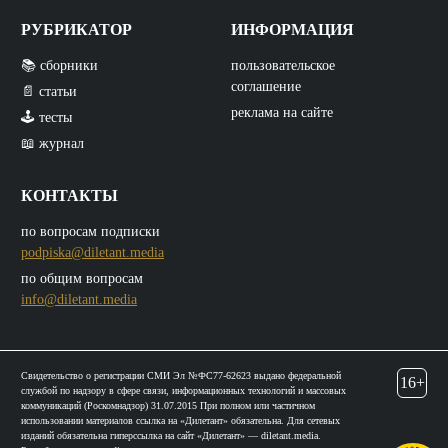
РУБРИКАТОР
ИНФОРМАЦИЯ
📚 сборники
пользовательское
соглашение
📄 статьи
реклама на сайте
🕹️ тесты
📖 журнал
КОНТАКТЫ
по вопросам подписки
podpiska@diletant.media
по общим вопросам
info@diletant.media
Свидетельство о регистрации СМИ Эл №ФС77-62623 выдано федеральной
16+
службой по надзору в сфере связи, информационных технологий и массовых
коммуникаций (Роскомнадзор) 31.07.2015 При полном или частичном
использовании материалов ссылка на «Дилетант» обязательна. Для сетевых
изданий обязательна гиперссылка на сайт «Дилетант» — diletant.media.