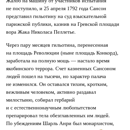
Жалоб на машину от участников испытания
не поступило, и 25 апреля 1792 года Сансон
представил гильотину на суд взыскательной
парижской публики, казнив на Гревской площади
вора Жака Николаса Пеллетье.
Через пару месяцев гильотина, перенесенная
на площадь Революции (ныне площадь Конкорд),
заработала на полную мощь — настало время
якобинского террора. Счет казненных Сансоном
людей пошел на тысячи, но характер палача
не изменился. Он оставался тихим, кротким,
вежливым человеком, активно раздавал
милостыню, собирал гербарий
и с естественнонаучным любопытством
препарировал тела обезглавленных им людей.
По убеждениям Шарль Анри был монархистом,