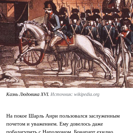
Казнь Людовика XVI.
Источник: wikipedia.org
На покое Шарль Анри пользовался заслуженным
почетом и уважением. Ему довелось даже
побалагурить с Наполеоном. Бонапарт ехидно