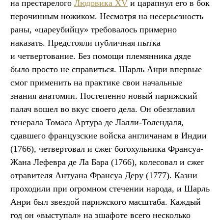
на престарелого
Людовика XV
и царапнул его в бок
перочинным ножиком. Несмотря на несерьезность
раны, «цареубийцу» требовалось примерно
наказать. Предстояли публичная пытка
и четвертование. Без помощи племянника дяде
было просто не справиться. Шарль Анри впервые
смог применить на практике свои начальные
знания анатомии. Постепенно новый парижский
палач вошел во вкус своего дела. Он обезглавил
генерала Томаса Артура де Лалли-Толендаля,
сдавшего французские войска англичанам в Индии
(1766), четвертовал и сжег богохульника Франсуа-
Жана Лефевра де Ла Бара (1766), колесовал и сжег
отравителя Антуана Франсуа Деру (1777). Казни
проходили при огромном стечении народа, и Шарль
Анри был звездой парижского масштаба. Каждый
год он «выступал» на эшафоте всего несколько