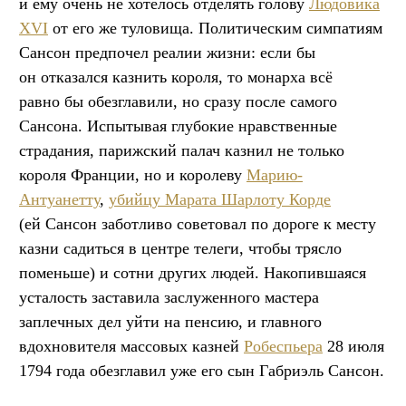
и ему очень не хотелось отделять голову
Людовика
XVI
от его же туловища. Политическим симпатиям
Сансон предпочел реалии жизни: если бы
он отказался казнить короля, то монарха всё
равно бы обезглавили, но сразу после самого
Сансона. Испытывая глубокие нравственные
страдания, парижский палач казнил не только
короля Франции, но и королеву
Марию-
Антуанетту
,
убийцу Марата Шарлоту Корде
(ей Сансон заботливо советовал по дороге к месту
казни садиться в центре телеги, чтобы трясло
поменьше) и сотни других людей. Накопившаяся
усталость заставила заслуженного мастера
заплечных дел уйти на пенсию, и главного
вдохновителя массовых казней
Робеспьера
28 июля
1794 года обезглавил уже его сын Габриэль Сансон.