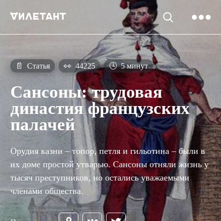
📄
Статья
👀
44225
🕓
5 минут
Сансоны: трудовая
династия французских
палачей
Орудия казни – топор, петля и гильотина – были в
их доме простой утварью. Сансоны отняли жизнь у
тысяч преступников, но остались уважаемыми
членами общества.