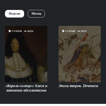
Неделю
Месяц
📚
СТАТЬИ
👀
36354
📚
СТАТЬИ
👀
29255
«Король-солнце»: блеск и
Эпоха тюрок. Печенеги
затмение абсолютизма