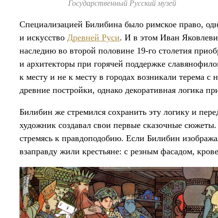
Государственный Русский музей
Специализацией Билибина было римское право, одн
и искусство
Древней Руси
. И в этом Иван Яковлеви
наследию во второй половине 19-го столетия прио
и архитекторы при горячей поддержке славянофило
к месту и не к месту в городах возникали терема 
древние постройки, однако декоративная логика при
Билибин же стремился сохранить эту логику и перед
художник создавал свои первые сказочные сюжеты.
стремясь к правдоподобию. Если Билибин изображал 
взаправду жили крестьяне: с резным фасадом, кро