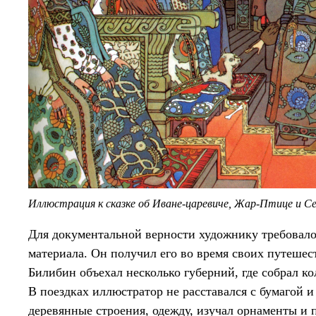
Иллюстрация к сказке об Иване-царевиче, Жар-Птице и С
Для документальной верности художнику требовало
материала. Он получил его во время своих путешес
Билибин объехал несколько губерний, где собрал к
В поездках иллюстратор не расставался с бумагой 
деревянные строения, одежду, изучал орнаменты и 