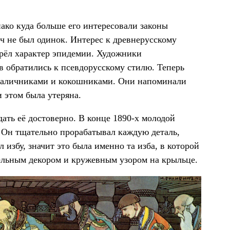
ако куда больше его интересовали законы
ч не был одинок. Интерес к древнерусскому
брёл характер эпидемии. Художники
в обратились к псевдорусскому стилю. Теперь
с наличниками и кокошниками. Они напоминали
 этом была утеряна.
ать её достоверно. В конце 1890-х молодой
 Он тщательно прорабатывал каждую деталь,
избу, значит это была именно та изба, в которой
вельным декором и кружевным узором на крыльце.