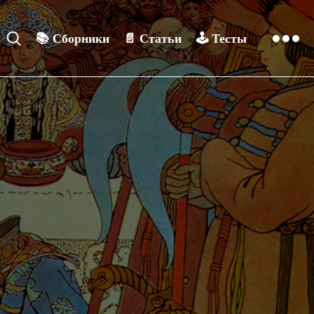
📚
Сборники
📄
Статьи
🕹️
Тесты