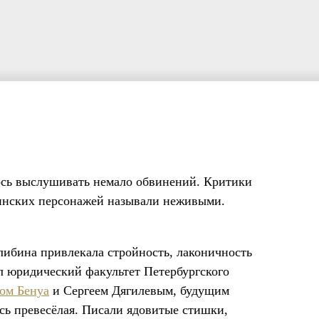
ось выслушивать немало обвинений. Критики
бинских персонажей называли неживыми.
либина привлекала стройность, лаконичность
л юридический факультет Петербургского
ом Бенуа
и Сергеем Дягилевым, будущим
сь превесёлая. Писали ядовитые стишки,