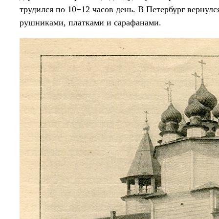
трудился по 10−12 часов день. В Петербург вернулс
рушниками, платками и сарафанами.