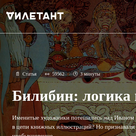
📄
Статья
👀
59562
🕓
3 минуты
Билибин: логика
Именитые художники потешались над Иваном 
в цепи книжных иллюстраций? Но признавали 
необыкновенно.