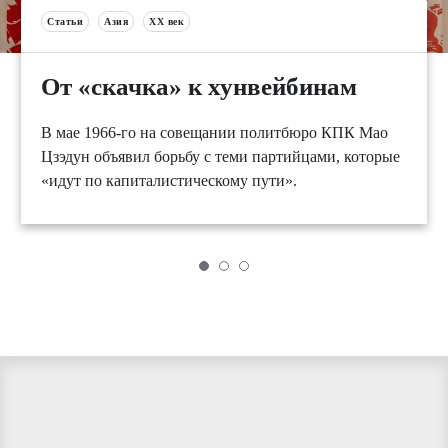
Статьи
Азия
XX век
От «скачка» к хунвейбинам
В мае 1966-го на совещании политбюро КПК Мао
Цзэдун объявил борьбу с теми партийцами, которые
«идут по капиталистическому пути».