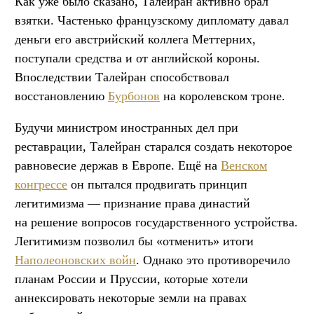
Как уже было сказано, Талейран активно брал
взятки. Частенько французскому дипломату давал
деньги его австрийский коллега Меттерних,
поступали средства и от английской короны.
Впоследствии Талейран способствовал
восстановлению
Бурбонов
на королевском троне.
Будучи министром иностранных дел при
реставрации, Талейран старался создать некоторое
равновесие держав в Европе. Ещё на
Венском
конгрессе
он пытался продвигать принцип
легитимизма — признание права династий
на решение вопросов государственного устройства.
Легитимизм позволил бы «отменить» итоги
Наполеоновских войн
. Однако это противоречило
планам России и Пруссии, которые хотели
аннексировать некоторые земли на правах