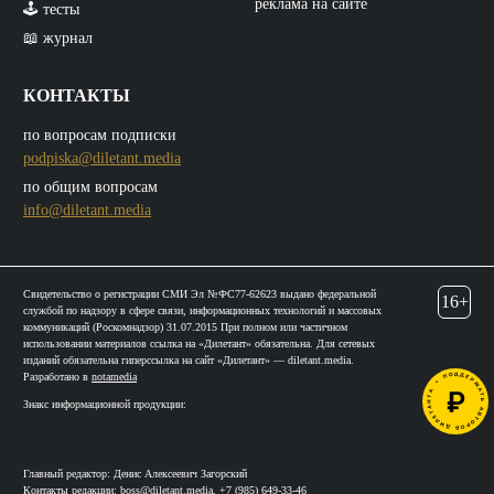
реклама на сайте
🕹️ тесты
📖 журнал
КОНТАКТЫ
по вопросам подписки
podpiska@diletant.media
по общим вопросам
info@diletant.media
Свидетельство о регистрации СМИ Эл №ФС77-62623 выдано федеральной
16+
службой по надзору в сфере связи, информационных технологий и массовых
коммуникаций (Роскомнадзор) 31.07.2015 При полном или частичном
использовании материалов ссылка на «Дилетант» обязательна. Для сетевых
изданий обязательна гиперссылка на сайт «Дилетант» — diletant.media.
Разработано в
notamedia
Знакс информационной продукции:
Главный редактор: Денис Алексеевич Загорский
Контакты редакции:
boss@diletant.media
,
+7 (985) 649-33-46