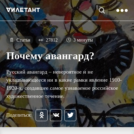
📄
Статья
👀
27812
🕓
3 минуты
Почему авангард?
Русский авангард – невероятное и не
укладывающееся ни в какие рамки явление 1910-
1920-х, создавшее самое узнаваемое российское
художественное течение.
Поделиться: