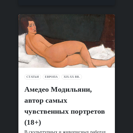
СТАТЬИ
ЕВРОПА
XIX-XX ВВ.
Амедео Модильяни,
автор самых
чувственных портретов
(18+)
В скульптурных и живописных работах