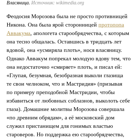
Власяница.
Источник: wikimedia.org
Феодосия Морозова была не просто противницей
Никона. Она была ярой сторонницей
протопопа
Аввакума
, апологета старообрядчества, с которым
она тесно общалась. Оставшись в тридцать лет
вдовой, она «усмиряла плоть», нося власяницу.
Однако Аввакум попрекал молодую вдову тем, что
она недостаточно «смиряет» плоть, и писал ей:
«Глупая, безумная, безобразная выколи глазища
те свои челноком, что и Мастридия» (призывая
по примеру преподобной Мастридии, чтобы
избавиться от любовных соблазнов, выколоть себе
глаза). Домашние молитвы Морозова совершала
«по древним обрядам», а её московский дом
служил пристанищем для гонимых властью
староверов. Но поддержка ею старообрядчества,