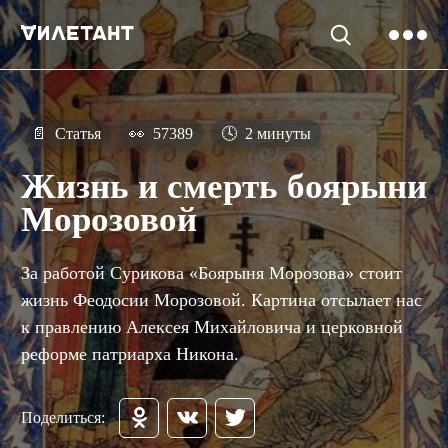
📄
Статья
👀
57389
🕓
2 минуты
Жизнь и смерть боярыни
Морозовой
За работой Сурикова «Боярыня Морозова» стоит
жизнь Феодосии Морозовой. Картина отсылает нас
к правлению Алексея Михайловича и церковной
реформе патриарха Никона.
Поделиться: