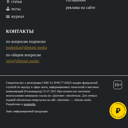
соглашение
📄 статьи
реклама на сайте
🕹️ тесты
📖 журнал
КОНТАКТЫ
по вопросам подписки
podpiska@diletant.media
по общим вопросам
info@diletant.media
Свидетельство о регистрации СМИ Эл №ФС77-62623 выдано федеральной
16+
службой по надзору в сфере связи, информационных технологий и массовых
коммуникаций (Роскомнадзор) 31.07.2015 При полном или частичном
использовании материалов ссылка на «Дилетант» обязательна. Для сетевых
изданий обязательна гиперссылка на сайт «Дилетант» — diletant.media.
Разработано в
notamedia
Знакс информационной продукции: