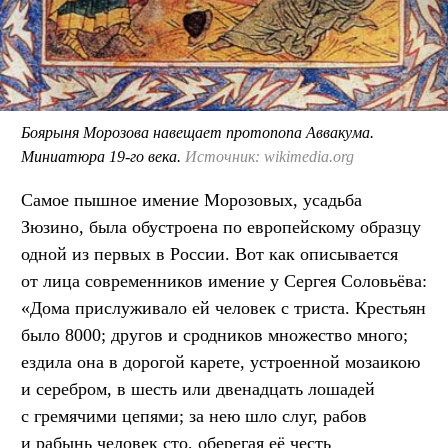
Боярыня Морозова навещает протопопа Аввакума.
Миниатюра 19-го века.
Источник: wikimedia.org
Самое пышное имение Морозовых, усадьба
Зюзино, была обустроена по европейскому образцу
одной из первых в России. Вот как описывается
от лица современников имение у Сергея Соловьёва:
«Дома прислуживало ей человек с триста. Крестьян
было 8000; другов и сродников множество много;
ездила она в дорогой карете, устроенной мозаикою
и серебром, в шесть или двенадцать лошадей
с гремячими цепями; за нею шло слуг, рабов
и рабынь человек сто, оберегая её честь