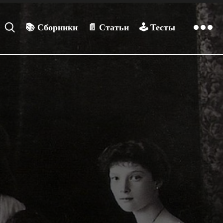
📚
Сборники
📄
Статьи
🕹️
Тесты