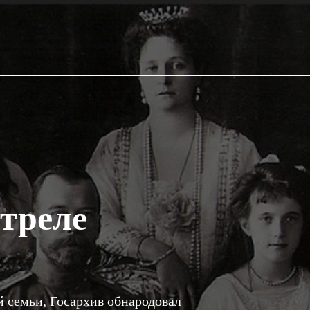
треле
й семьи, Госархив обнародовал