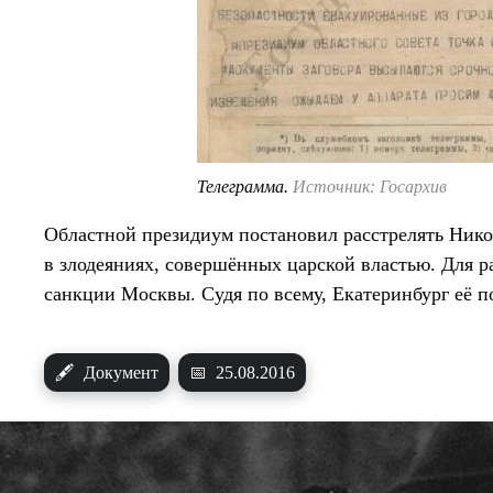
Телеграмма.
Источник: Госархив
Областной президиум постановил расстрелять Нико
в злодеяниях, совершённых царской властью. Для ра
санкции Москвы. Судя по всему, Екатеринбург её п
🖋
Документ
📅
25.08.2016