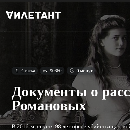
📄
Статья
👀
90860
🕓
0 минут
Документы о расс
Романовых
В 2016-м, спустя 98 лет после убийства царско