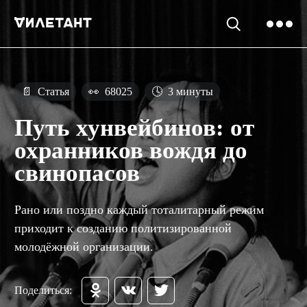
📄
Статья
👀
68025
🕓
3 минуты
Путь хунвейбинов: от
охранников вождя до
свинопасов
Рано или поздно каждый тоталитарный режим
приходит к созданию политизированной
молодёжной организации.
Поделиться: