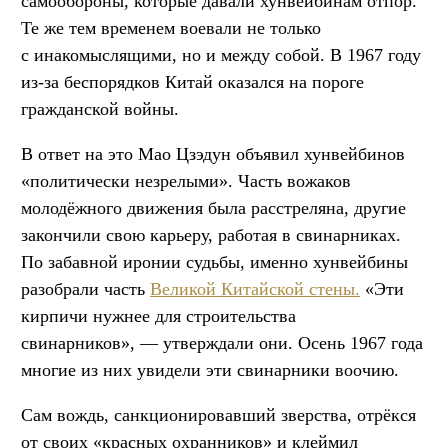
самообороны, которые давали хунвейбинам отпор.
Те же тем временем воевали не только
с инакомыслящими, но и между собой. В 1967 году
из-за беспорядков Китай оказался на пороге
гражданской войны.
В ответ на это Мао Цзэдун объявил хунвейбинов
«политически незрелыми». Часть вожаков
молодёжного движения была расстреляна, другие
закончили свою карьеру, работая в свинарниках.
По забавной иронии судьбы, именно хунвейбины
разобрали часть
Великой Китайской стены.
«Эти
кирпичи нужнее для строительства
свинарников», — утверждали они. Осень 1967 года
многие из них увидели эти свинарники воочию.
Сам вождь, санкционировавший зверства, отрёкся
от своих «красных охранников» и клеймил