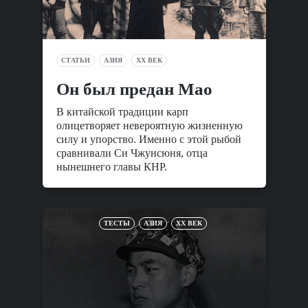
СТАТЬИ
АЗИЯ
XX ВЕК
Он был предан Мао
В китайской традиции карп
олицетворяет невероятную жизненную
силу и упорство. Именно с этой рыбой
сравнивали Си Чжунсюня, отца
нынешнего главы КНР.
ТЕСТЫ
АЗИЯ
XX ВЕК