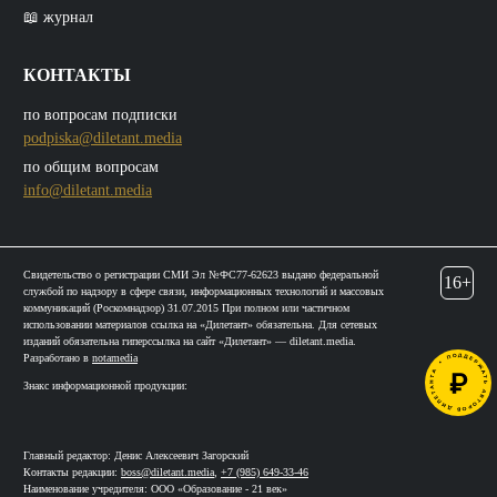
📖 журнал
КОНТАКТЫ
по вопросам подписки
podpiska@diletant.media
по общим вопросам
info@diletant.media
Свидетельство о регистрации СМИ Эл №ФС77-62623 выдано федеральной
16+
службой по надзору в сфере связи, информационных технологий и массовых
коммуникаций (Роскомнадзор) 31.07.2015 При полном или частичном
использовании материалов ссылка на «Дилетант» обязательна. Для сетевых
изданий обязательна гиперссылка на сайт «Дилетант» — diletant.media.
Разработано в
notamedia
Знакс информационной продукции:
Главный редактор: Денис Алексеевич Загорский
Контакты редакции:
boss@diletant.media
,
+7 (985) 649-33-46
Наименование учредителя: ООО «Образование - 21 век»