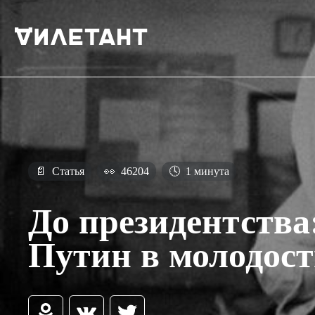
📄
Статья
👀
46204
🕓
1 минута
До президентства
Путин в молодос