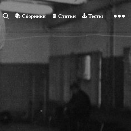
📚
Сборники
📄
Статьи
🕹️
Тесты